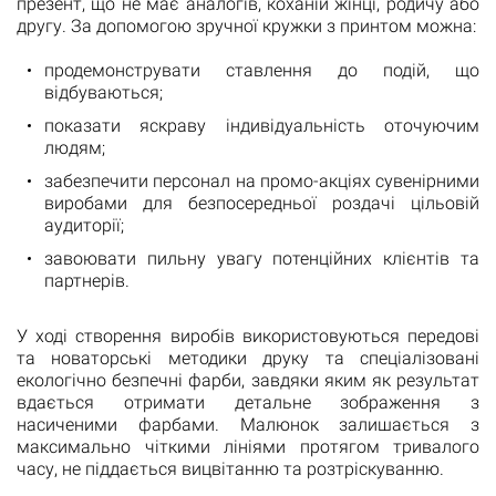
презент, що не має аналогів, коханій жінці, родичу або
другу. За допомогою зручної кружки з принтом можна:
продемонструвати ставлення до подій, що
відбуваються;
показати яскраву індивідуальність оточуючим
людям;
забезпечити персонал на промо-акціях сувенірними
виробами для безпосередньої роздачі цільовій
аудиторії;
завоювати пильну увагу потенційних клієнтів та
партнерів.
У ході створення виробів використовуються передові
та новаторські методики друку та спеціалізовані
екологічно безпечні фарби, завдяки яким як результат
вдається отримати детальне зображення з
насиченими фарбами. Малюнок залишається з
максимально чіткими лініями протягом тривалого
часу, не піддається вицвітанню та розтріскуванню.