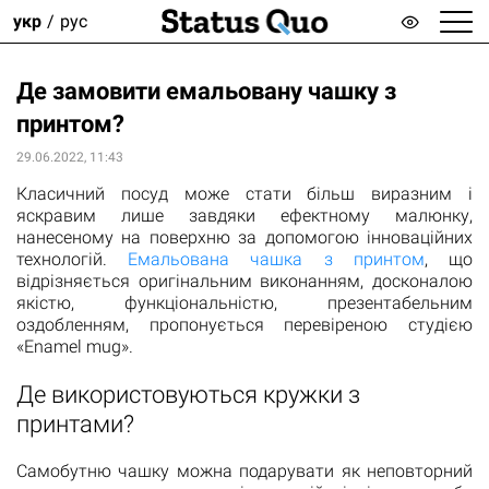
укр
рус
Де замовити емальовану чашку з
принтом?
29.06.2022, 11:43
Класичний посуд може стати більш виразним і
яскравим лише завдяки ефектному малюнку,
нанесеному на поверхню за допомогою інноваційних
технологій.
Емальована чашка з принтом
, що
відрізняється оригінальним виконанням, досконалою
якістю, функціональністю, презентабельним
оздобленням, пропонується перевіреною студією
«Enamel mug».
Де використовуються кружки з
принтами?
Самобутню чашку можна подарувати як неповторний