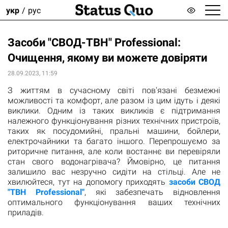
укр
рус
Засоби "СВОД-ТВН" Professional:
Очищення, якому ви можете довіряти
28.09.2023, 11:59
З життям в сучасному світі пов'язані безмежні
можливості та комфорт, але разом із цим ідуть і деякі
виклики. Одним із таких викликів є підтримання
належного функціонування різних технічних пристроїв,
таких як посудомийні, пральні машини, бойлери,
електрочайники та багато іншого. Перепрошуємо за
риторичне питання, але коли востаннє ви перевіряли
стан свого водонагрівача? Ймовірно, це питання
залишило вас незручно сидіти на стільці. Але не
хвилюйтеся, тут на допомогу приходять
засоби СВОД
"ТВН Professional"
, які забезпечать відновлення
оптимального функціонування ваших технічних
приладів.