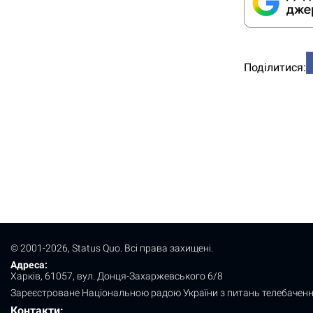
Поділитися:
© 2001-2026, Status Quo. Всі права захищені.
Адреса:
Харків, 61057, вул. Донця-Захаржевського 6/8
Зареєстроване Національною радою України з питань телебаченн
Контакти: