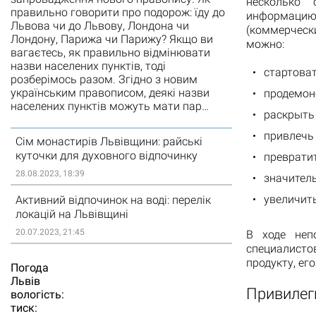
несколько 
правильно говорити про подорож: їду до
информаци
Львова чи до Львову, Лондона чи
(коммерческ
Лондону, Парижа чи Парижу? Якщо ви
можно:
вагаєтесь, як правильно відмінювати
назви населених пунктів, тоді
стартоват
розберімось разом. Згідно з новим
українським правописом, деякі назви
продемон
населених пунктів можуть мати пар…
раскрыть
привлечь
Сім монастирів Львівщини: райські
куточки для духовного відпочинку
преврати
28.08.2023, 18:39
значитель
увеличит
Активний відпочинок на воді: перелік
локацій на Львівщині
20.07.2023, 21:45
В ходе неп
специалисто
продукту, ег
Погода
Львiв
Привилег
вологість:
тиск: