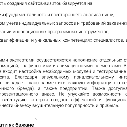
ь создания сайтов-визиток базируется на:
ии фундаментального и всестороннего анализа ниши;
ом учете индивидуальных запросов и требований заказчик
вании инновационных программных инструментов;
квалификации и уникальных компетенциях специалистов, 
ыми экспертами осуществляется наполнение отдельных с
рмацией, графическими и анимационными элементами. В
в входит настройка необходимых модулей и тестирование
екта. Благодаря визуальному привлекательному интер
ю выпадает шанс разместить важную информацию о се
ичного бренда), а также предприятии. Также доступн
презентационного видео. Не упускайте возможности 
 веб-студию, которая создаст эффектный и функциона
инести бизнесу внушительную популярность и прибыль.