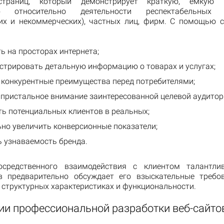
страниц, который демонстрирует краткую, емкую
ю относительно деятельности респектабельных о
их и некоммерческих), частных лиц, фирм. С помощью с
ь на просторах интернета;
стрировать детальную информацию о товарах и услугах;
 конкурентные преимущества перед потребителями;
 пристальное внимание заинтересованной целевой аудитор
ть потенциальных клиентов в реальных;
но увеличить конверсионные показатели;
ь узнаваемость бренда.
осредственного взаимодействия с клиентом талантли
в предварительно обсуждает его взыскательные требо
о структурных характеристиках и функциональности.
ии профессиональной разработки веб-сайто