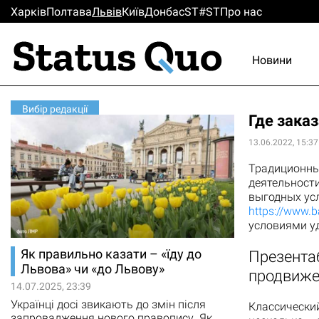
Харків
Полтава
Львiв
Киïв
Донбас
ST#ST
Про нас
Новини
Вибір редакції
Где заказ
13.06.2022, 15:37
Традиционн
деятельности
выгодных усл
https://www.b
условиями у
Як правильно казати – «їду до
Презента
Львова» чи «до Львову»
продвиже
14.07.2025, 23:39
Українці досі звикають до змін після
Классически
запровадження нового правопису. Як