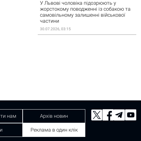
У Львові чоловіка підозрюють у
жорстокому поводженні із собакою та
самовільному залишенні військової
частини
30.07.2026, 03:15
ти нам
Архів новин
и
Реклама в один клік