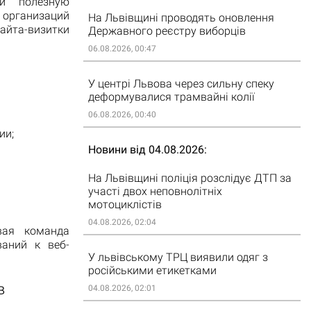
 и полезную
рганизаций
На Львівщині проводять оновлення
айта-визитки
Державного реєстру виборців
06.08.2026, 00:47
У центрі Львова через сильну спеку
деформувалися трамвайні колії
06.08.2026, 00:40
ии;
Новини від 04.08.2026
На Львівщині поліція розслідує ДТП за
участі двох неповнолітніх
мотоциклістів
04.08.2026, 02:04
вая команда
ваний к веб-
У львівському ТРЦ виявили одяг з
російськими етикетками
в
04.08.2026, 02:01