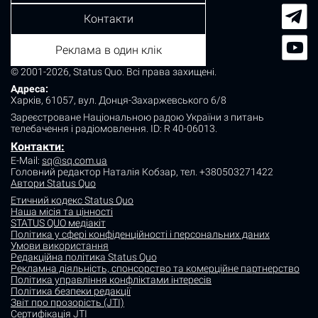
Контакти
Реклама в один клік
© 2001-2026, Status Quo. Всі права захищені.
Адреса:
Харків, 61057, вул. Донця-Захаржевського 6/8
Зареєстроване Національною радою України з питань
телебачення і радіомовлення.
ID: R 40-06013.
Контакти:
E-Mail:
sq@sq.com.ua
Головний редактор Наталія Кобзар,
тел. +380503271422
Автори Status Quo
Етичний кодекс Status Quo
Наша місія та цінності
STATUS QUO медіакіт
Політика у сфері конфіденційності і персональних даних
Умови використання
Редакційна політика Status Quo
Рекламна діяльність, спонсорство та комерційне партнерство
Політика управління конфліктами інтересів
Політика безпеки редакції
Звіт про прозорість (JTI)
Сертифікація JTI