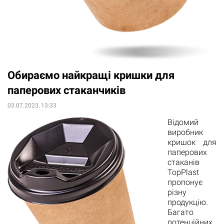
Обираємо найкращі кришки для
паперових стаканчиків
03.07.2023, 13:33
Відомий
виробник
кришок для
паперових
стаканів
TopPlast
пропонує
різну
продукцію.
Багато
потенційних