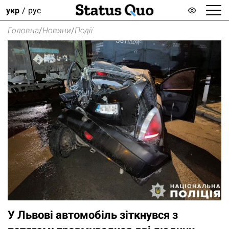
укр
рус
Головна
/
Новини
/
Події
У Львові автомобіль зіткнувся з