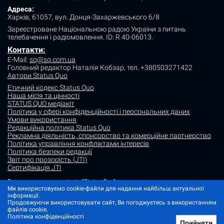
Адреса:
Харків, 61057, вул. Донця-Захаржевського 6/8
Зареєстроване Національною радою України з питань
телебачення і радіомовлення.
ID: R 40-06013.
Контакти:
E-Mail:
sq@sq.com.ua
Головний редактор Наталія Кобзар,
тел. +380503271422
Автори Status Quo
Етичний кодекс Status Quo
Наша місія та цінності
STATUS QUO медіакіт
Політика у сфері конфіденційності і персональних даних
Умови використання
Редакційна політика Status Quo
Рекламна діяльність, спонсорство та комерційне партнерство
Політика управління конфліктами інтересів
Політика безпеки редакції
Звіт про прозорість (JTI)
Сертифікація JTI
Використання матеріалів "Status Quo" дозволяється за умови
посилання (для інтернет-видань - гіперпосилання) на "Status quo".
Ми використовуємо cookie-файли для надання найбільш актуальної
Матеріали в рубриках "Новини партнерів" і "Прес-релізи" розміщуються
інформації.
на правах реклами або в рамках некомерційного партнерства.
Продовжуючи використовувати сайт, Ви погоджуєтесь з використанням
файлів cookie.
Зображення, що містять мітку "Status Quo" або не містять інформації
Політика конфіденційності
про джерело фото, є ілюстративними або згенерованими ШІ
Прийняти