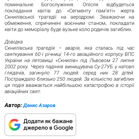
поминальне Богослужіння. Опісля відбудеться
покладання квітів до «Сегменту пам’яті» жертв
Скнилівської трагедії на аеродромі. Зважаючи на
обмеження, спричинені воєнним станом, покладати
квіти до меморіалу буде вузьке коло родичів загиблих.
Довідка
Скнилівська трагедія – аварія, яка сталась під час
святкування 60-ї річниці 14-го авіаційного корпусу ВПС
України на летовищі «Скнилів» під Львовом 27 липня
2002 року. Через падіння винищувача Су-27УБ у натовп
глядачів, загинуло 77 людей: серед них 28 дітей.
Постраждало близько 250 людей. За кількістю загиблих
ця подія вважається найбільшою катастрофою в історії
авіаційних свят.
Автор:
Денис Азаров