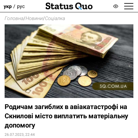
укр
рус
Головна
/
Новини
/
Соціалка
Родичам загиблих в авіакатастрофі на
Скнилові місто виплатить матеріальну
допомогу
26.07.2023, 22:44