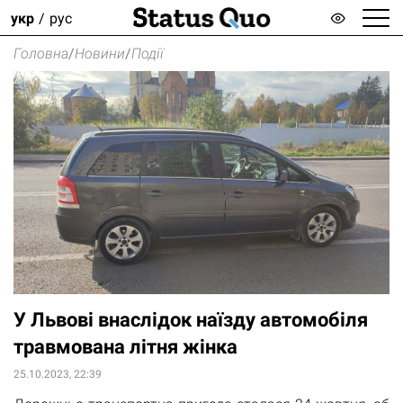
укр
рус
Головна
/
Новини
/
Події
У Львові внаслідок наїзду автомобіля
травмована літня жінка
25.10.2023, 22:39