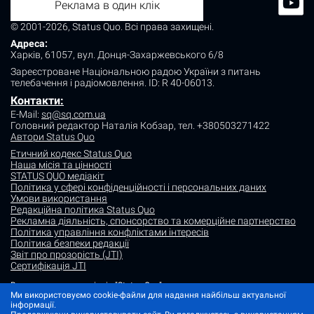
Реклама в один клік
© 2001-2026, Status Quo. Всі права захищені.
Адреса:
Харків, 61057, вул. Донця-Захаржевського 6/8
Зареєстроване Національною радою України з питань
телебачення і радіомовлення.
ID: R 40-06013.
Контакти:
E-Mail:
sq@sq.com.ua
Головний редактор Наталія Кобзар,
тел. +380503271422
Автори Status Quo
Етичний кодекс Status Quo
Наша місія та цінності
STATUS QUO медіакіт
Політика у сфері конфіденційності і персональних даних
Умови використання
Редакційна політика Status Quo
Рекламна діяльність, спонсорство та комерційне партнерство
Політика управління конфліктами інтересів
Політика безпеки редакції
Звіт про прозорість (JTI)
Сертифікація JTI
Використання матеріалів "Status Quo" дозволяється за умови
посилання (для інтернет-видань - гіперпосилання) на "Status quo".
Ми використовуємо cookie-файли для надання найбільш актуальної
Матеріали в рубриках "Новини партнерів" і "Прес-релізи" розміщуються
інформації.