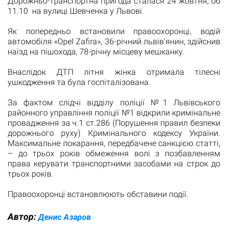
Дорожньо-транспортна пригода сталася 24 жовтня, об
11.10 на вулиці Шевченка у Львові.
Як попередньо встановили правоохоронці, водій
автомобіля «Opel Zafira», 36-річний львів’янин, здійснив
наїзд на пішохода, 78-річну місцеву мешканку.
Внаслідок ДТП літня жінка отримала тілесні
ушкодження та була госпіталізована.
За фактом слідчі відділу поліції №1 Львівського
районного управління поліції №1 відкрили кримінальне
провадження за ч.1 ст.286 (Порушення правил безпеки
дорожнього руху) Кримінального кодексу України.
Максимальне покарання, передбачене санкцією статті,
– до трьох років обмеження волі з позбавленням
права керувати транспортними засобами на строк до
трьох років.
Правоохоронці встановлюють обставини події.
Автор:
Денис Азаров