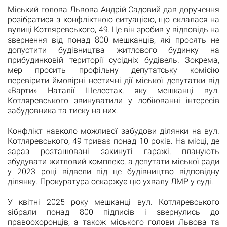
Міський голова Львова Андрій Садовий дав доручення
розібратися з конфліктною ситуацією, що склалася на
вулиці Котляревського, 49. Це він зробив у відповідь на
звернення від понад 800 мешканців, які просять не
допустити будівництва житлового будинку на
прибудинковій території сусідніх будівель. Зокрема,
мер просить профільну депутатську комісію
перевірити ймовірні неетичні дії міської депутатки від
«Варти» Наталії Шелестак, яку мешканці вул.
Котляревського звинуватили у лобіюванні інтересів
забудовника та тиску на них.
Конфлікт навколо можливої забудови ділянки на вул.
Котляревського, 49 триває понад 10 років. На місці, де
зараз розташовані закинуті гаражі, планують
збудувати житловий комплекс, а депутати міської ради
у 2023 році відвели під це будівництво відповідну
ділянку. Прокуратура оскаржує цю ухвалу ЛМР у суді.
У квітні 2025 року мешканці вул. Котляревського
зібрали понад 800 підписів і звернулись до
правоохоронців, а також міського голови Львова та