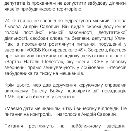
депутатів із проханням не допустити забудову ділянки,
якає їх прибудинковою територією.
24 квітня на це звернення відреагував міський голова
Львова Андрій Садовий. Він видав окремі доручення
голові постійної комісії законності, депутатської
діяльності, свободи слова та безпеки, депутатці Уляні
Пак із проханням розглянути питання, порушенні у
зверненні «ОСББ Котляревського 49». Зокрема, йдеться
про можливу неетичну поведінку депутатки від партії
«Варта» Наталії Шелестак, яку члени ОСББ у своєму
зверненні прямо звинувачують у лобіюванні інтересів
забудовника та тиску на мешканців.
Крім цього, мер дав доручення керуючому справами
виконкому Євгену Бойку перевірити дії посадовців
ЛМР, про які йдеться у зверненні.
«Маємо дати мешканцям чітку і вичерпну відповідь. Це
питання на контролі», – наголосив Андрій Садовий.
Питання розглянуть на найближчому засіданні