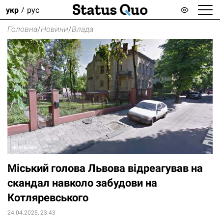
укр
рус
Головна
/
Новини
/
Влада
Міський голова Львова відреагував на
скандал навколо забудови на
Котляревського
24.04.2025, 23:43