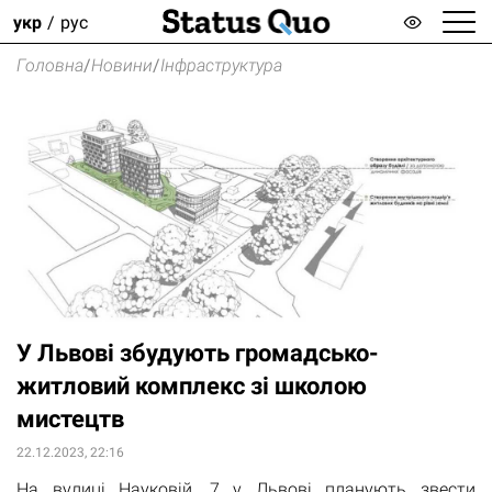
укр
рус
Головна
/
Новини
/
Інфраструктура
У Львові збудують громадсько-
житловий комплекс зі школою
мистецтв
22.12.2023, 22:16
На вулиці Науковій, 7 у Львові планують звести