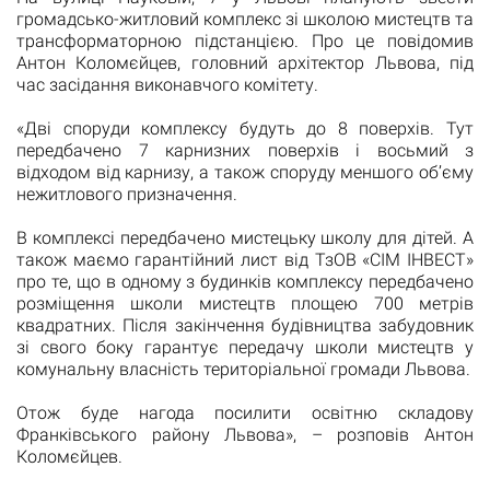
громадсько-житловий комплекс зі школою мистецтв та
трансформаторною підстанцією. Про це повідомив
Антон Коломєйцев, головний архітектор Львова, під
час засідання виконавчого комітету.
«Дві споруди комплексу будуть до 8 поверхів. Тут
передбачено 7 карнизних поверхів і восьмий з
відходом від карнизу, а також споруду меншого об’єму
нежитлового призначення.
В комплексі передбачено мистецьку школу для дітей. А
також маємо гарантійний лист від ТзОВ «СІМ ІНВЕСТ»
про те, що в одному з будинків комплексу передбачено
розміщення школи мистецтв площею 700 метрів
квадратних. Після закінчення будівництва забудовник
зі свого боку гарантує передачу школи мистецтв у
комунальну власність територіальної громади Львова.
Отож буде нагода посилити освітню складову
Франківського району Львова», – розповів Антон
Коломєйцев.