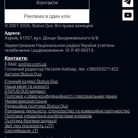
Контакти
Реклама в один клік
© 2001-2026, Status Quo. Всі права захищені.
Адреса:
Харків, 61057, вул. Донця-Захаржевського 6/8
Зареєстроване Національною радою України з питань
телебачення і радіомовлення.
ID: R 40-06013.
Контакти:
E-Mail:
sq@sq.com.ua
Головний редактор Наталія Кобзар,
тел. +380503271422
Автори Status Quo
Етичний кодекс Status Quo
Наша місія та цінності
STATUS QUO медіакіт
Політика у сфері конфіденційності і персональних даних
Умови використання
Редакційна політика Status Quo
Рекламна діяльність, спонсорство та комерційне партнерство
Політика управління конфліктами інтересів
Політика безпеки редакції
Звіт про прозорість (JTI)
Сертифікація JTI