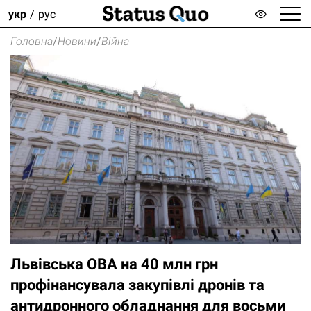
укр
рус
Головна
/
Новини
/
Війна
Львівська ОВА на 40 млн грн
профінансувала закупівлі дронів та
антидронного обладнання для восьми