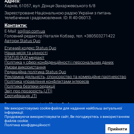
Адреса:
Харків, 61057, вул. Донця-Захаржевського 6/8
Зареєстроване Національною радою України з питань
телебачення і радіомовлення.
ID: R 40-06013.
Контакти:
E-Mail:
sq@sq.com.ua
Головний редактор Наталія Кобзар,
тел. +380503271422
Автори Status Quo
Етичний кодекс Status Quo
Наша місія та цінності
STATUS QUO медіакіт
Політика у сфері конфіденційності і персональних даних
Умови використання
Редакційна політика Status Quo
Рекламна діяльність, спонсорство та комерційне партнерство
Політика управління конфліктами інтересів
Політика безпеки редакції
Звіт про прозорість (JTI)
Сертифікація JTI
Використання матеріалів "Status Quo" дозволяється за умови
посилання (для інтернет-видань - гіперпосилання) на "Status quo".
Ми використовуємо cookie-файли для надання найбільш актуальної
Матеріали в рубриках "Новини партнерів" і "Прес-релізи" розміщуються
інформації.
на правах реклами або в рамках некомерційного партнерства.
Продовжуючи використовувати сайт, Ви погоджуєтесь з використанням
файлів cookie.
Зображення, що містять мітку "Status Quo" або не містять інформації
Політика конфіденційності
про джерело фото, є ілюстративними або згенерованими ШІ
Прийняти