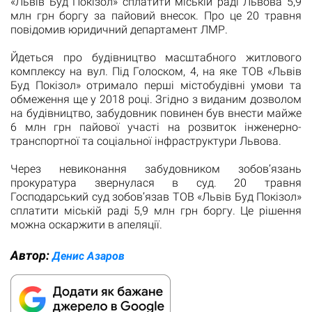
«Львів Буд Покізол» сплатити міській раді Львова 5,9
млн грн боргу за пайовий внесок. Про це 20 травня
повідомив юридичний департамент ЛМР.
Йдеться про будівництво масштабного житлового
комплексу на вул. Під Голоском, 4, на яке ТОВ «Львів
Буд Покізол» отримало перші містобудівні умови та
обмеження ще у 2018 році. Згідно з виданим дозволом
на будівництво, забудовник повинен був внести майже
6 млн грн пайової участі на розвиток інженерно-
транспортної та соціальної інфраструктури Львова.
Через невиконання забудовником зобовʼязань
прокуратура звернулася в суд. 20 травня
Господарський суд зобовʼязав ТОВ «Львів Буд Покізол»
сплатити міській раді 5,9 млн грн боргу. Це рішення
можна оскаржити в апеляції.
Автор:
Денис Азаров