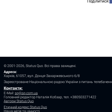
Поділитися:
© 2001-2026, Status Quo. Всі права захищені.
Адреса:
Харків, 61057, вул. Донця-Захаржевського 6/8
Зареєстроване Національною радою України з питань телебаченн
Контакти:
E-Mail:
sq@sq.com.ua
Головний редактор Наталія Кобзар,
тел. +380503271422
Автори Status Quo
Етичний кодекс Status Quo
Наша місія та цінності