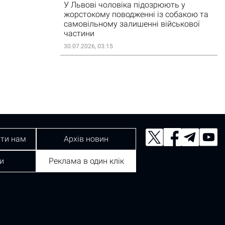
У Львові чоловіка підозрюють у
жорстокому поводженні із собакою та
самовільному залишенні військової
частини
30.07.2026, 03:15
ти нам
Архів новин
и
Реклама в один клік