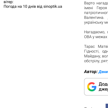
вітер:
Варто нагад
Погода на 10 днів від
sinoptik.ua
імені Геро
патріотично
Валентина. 
українську м
Нагадаємо, п
ОВА у межах 
Тарас Матв
Гідності, о
Майдану, вол
обстрілу, ря
Автор:
Дени