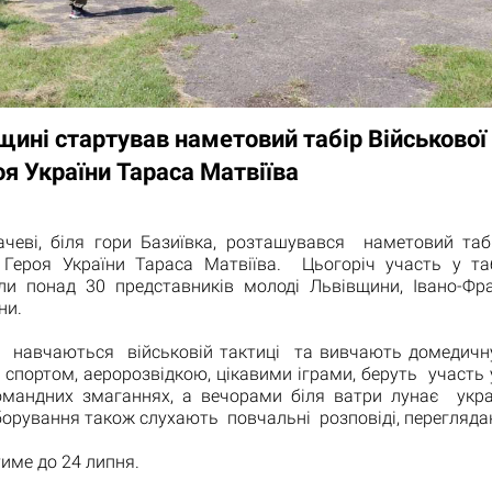
щині стартував наметовий табір Військової
оя України Тараса Матвіїва
ачеві, біля гори Базиївка, розташувався наметовий табі
 Героя України Тараса Матвіїва. Цьогоріч участь у та
ли понад 30 представників молоді Львівщини, Івано-Фр
ни.
и навчаються військовій тактиці та вивчають домедич
спортом, аеророзвідкою, цікавими іграми, беруть участь 
командних змаганнях, а вечорами біля ватри лунає украї
борування також слухають повчальні розповіді, перегляд
име до 24 липня.