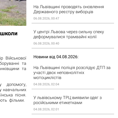
На Львівщині проводять оновлення
Державного реєстру виборців
06.08.2026, 00:47
У центрі Львова через сильну спеку
 школи
деформувалися трамвайні колії
06.08.2026, 00:40
Новини від 04.08.2026
р Військової
боруванні та
На Львівщині поліція розслідує ДТП за
анківщини та
участі двох неповнолітніх
мотоциклістів
ну допомогу,
04.08.2026, 02:04
у навчальних
нська пісня.
У львівському ТРЦ виявили одяг з
ають фільми.
російськими етикетками
04.08.2026, 02:01