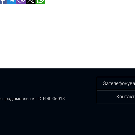
Зателефонува
Контакт
я і радіомовлення.
ID: R 40-06013.