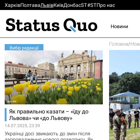
Харків
Полтава
Львiв
Киïв
Донбас
ST#ST
Про нас
Новини
Головна
/
Нов
Вибір редакції
Як правильно казати – «їду до
Львова» чи «до Львову»
14.07.2025, 23:39
Українці досі звикають до змін після
запровадження нового правопису. Як