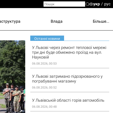
укр
рус
аструктура
Влада
Більше...
Останні новини
У Львові через ремонт теплової мережі
три дні буде обмежено проїзд на вул.
Науковій
06.08.2026, 00:53
У Львові затримано підозрюваного у
пограбуванні магазину
06.08.2026, 00:52
У Львівській області горів автомобіль
06.08.2026, 00:48