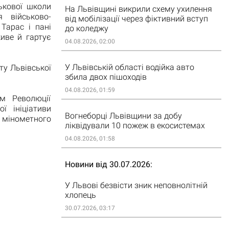
ькової школи
На Львівщині викрили схему ухилення
 військово-
від мобілізації через фіктивний вступ
Тарас і пані
до коледжу
иве й гартує
04.08.2026, 02:00
У Львівській області водійка авто
ту Львівської
збила двох пішоходів
04.08.2026, 01:59
м Революції
ї ініціативи
Вогнеборці Львівщини за добу
с мінометного
ліквідували 10 пожеж в екосистемах
04.08.2026, 01:58
Новини від 30.07.2026
У Львові безвісти зник неповнолітній
хлопець
30.07.2026, 03:17