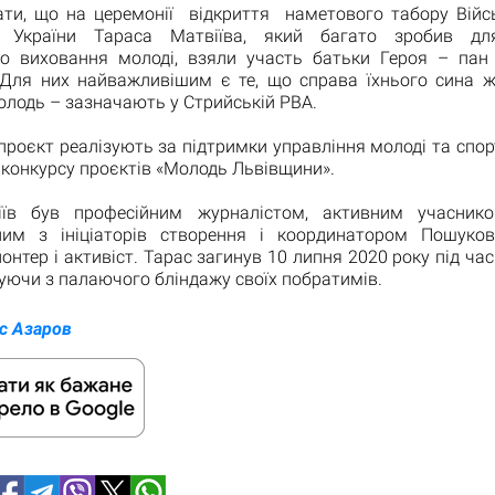
ати, що на церемонії відкриття наметового табору Війс
я України Тараса Матвіїва, який багато зробив для
го виховання молоді, взяли участь батьки Героя – пан 
Для них найважливішим є те, що справа їхнього сина ж
олодь – зазначають у Стрийській РВА.
роєкт реалізують за підтримки управління молоді та спор
конкурсу проєктів «Молодь Львівщини».
іїв був професійним журналістом, активним учаснико
дним з ініціаторів створення і координатором Пошуково
онтер і активіст. Тарас загинув 10 липня 2020 року під ча
туючи з палаючого бліндажу своїх побратимів.
с Азаров