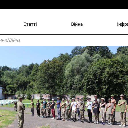
Статті
Війна
Інфр
ини
/
Війна