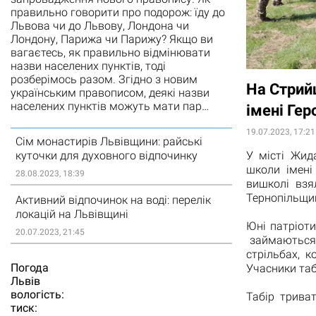
правильно говорити про подорож: їду до
Львова чи до Львову, Лондона чи
Лондону, Парижа чи Парижу? Якщо ви
вагаєтесь, як правильно відмінювати
назви населених пунктів, тоді
розберімось разом. Згідно з новим
На Стрий
українським правописом, деякі назви
населених пунктів можуть мати пар…
імені Гер
19.07.2023, 17:21
Сім монастирів Львівщини: райські
куточки для духовного відпочинку
У місті Жид
школи імені
28.08.2023, 18:39
вишколі взя
Тернопільщи
Активний відпочинок на воді: перелік
локацій на Львівщині
Юні патріот
20.07.2023, 21:45
займаються 
стрільбах, 
Погода
Учасники та
Львiв
вологість:
Табір триват
тиск: