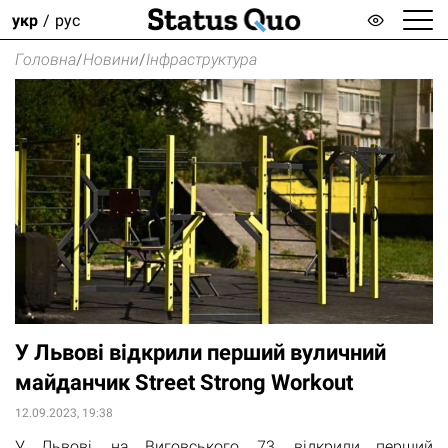
укр
рус
Головна
/
Новини
/
Інфраструктура
У Львові відкрили перший вуличний
майданчик Street Strong Workout
12.09.2023, 19:38
У Львові, на Виговського, 73, відкрили перший