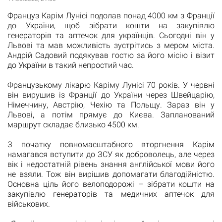
Француз Карім Лунісі подолав понад 4000 км з Франції
до України, щоб зібрати кошти на закупівлю
генераторів та аптечок для українців. Сьогодні він у
Львові та мав можливість зустрітись з мером міста.
Андрій Садовий подякував гостю за його місію і візит
до України в такий непростий час.
Французькому лікарю Каріму Лунісі 70 років. У червні
він вирушив із Франції до України через Швейцарію,
Німеччину, Австрію, Чехію та Польщу. Зараз він у
Львові, а потім прямує до Києва. Запланований
маршрут складає близько 4500 км.
З початку повномасштабного вторгнення Карім
намагався вступити до ЗСУ як доброволець, але через
вік і недостатній рівень знання англійської мови його
не взяли. Тож він вирішив допомагати благодійністю.
Основна ціль його велоподорожі – зібрати кошти на
закупівлю генераторів та медичних аптечок для
військових.