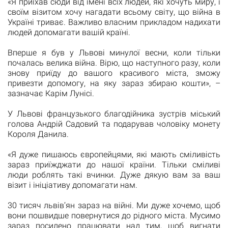
«Я приїхав сюди від імені всіх людей, які хочуть миру, і
своїм візитом хочу нагадати всьому світу, що війна в
Україні триває. Важливо власним прикладом надихати
людей допомагати вашій країні.
Вперше я був у Львові минулої весни, коли тільки
почалась велика війна. Вірю, що наступного разу, коли
знову приїду до вашого красивого міста, зможу
привезти допомогу, на яку зараз збираю кошти», –
зазначає Карім Лунісі.
У Львові французького благодійника зустрів міський
голова Андрій Садовий та подарував чоловіку монету
Короля Данила.
«Я дуже пишаюсь європейцями, які мають сміливість
зараз приїжджати до нашої країни. Тільки сміливі
люди роблять такі вчинки. Дуже дякую вам за ваш
візит і ініціативу допомагати нам.
30 тисяч львів’ян зараз на війні. Ми дуже хочемо, щоб
вони пошвидше повернутися до рідного міста. Мусимо
зараз посилено працювати над тим, щоб вигнати