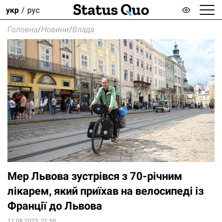
укр
рус
Головна
/
Новини
/
Влада
Мер Львова зустрівся з 70-річним
лікарем, який приїхав на велосипеді із
Франції до Львова
11.08.2023, 21:50