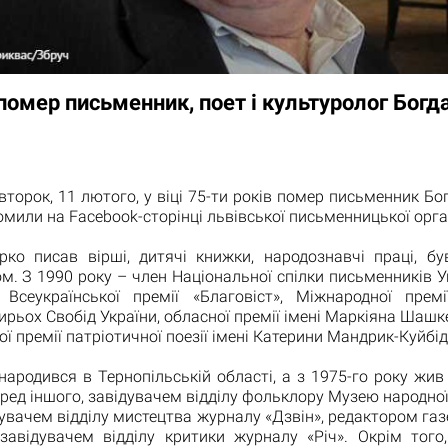
помер письменник, поет і культуролог Богд
івторок, 11 лютого, у віці 75-ти років помер письменник Бо
омили на Facebook-сторінці львівської письменницької орган
рко писав вірші, дитячі книжки, народознавчі праці, бу
м. З 1990 року – член Національної спілки письменників У
 Всеукраїнської премії «Благовіст», Міжнародної премії
рьох Свобід України, обласної премії імені Маркіяна Шашк
ої премії патріотичної поезії імені Катерини Мандрик-Куйбід
ародився в Тернопільській області, а з 1975-го року жив 
ред іншого, завідувачем відділу фольклору Музею народної 
дувачем відділу мистецтва журналу «Дзвін», редактором газ
 завідувачем відділу критики журналу «Річ». Окрім того