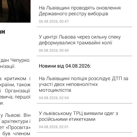
На Львівщині проводять оновлення
Державного реєстру виборців
06.08.2026, 00:47
ан
У центрі Львова через сильну спеку
деформувалися трамвайні колії
06.08.2026, 00:40
гдан Чепурко.
Новини від 04.08.2026
ізації.
На Львівщині поліція розслідує ДТП за
в критиком і
участі двох неповнолітніх
країни, також
мотоциклістів
 Організації
евича, першої
04.08.2026, 02:04
и.
У львівському ТРЦ виявили одяг з
у Львові. Він
російськими етикетками
архітектури і
ет «Просвіта»
04.08.2026, 02:01
, був членом