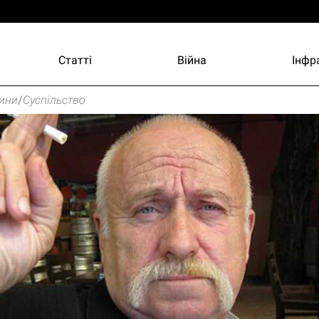
Статті
Війна
Інфр
ини
/
Суспільство