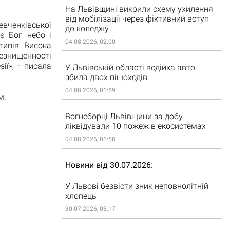
На Львівщині викрили схему ухилення
від мобілізації через фіктивний вступ
вченківської
до коледжу
 Бог, небо і
04.08.2026, 02:00
типів. Висока
незнищенності
зії», – писала
У Львівській області водійка авто
збила двох пішоходів
04.08.2026, 01:59
м.
Вогнеборці Львівщини за добу
ліквідували 10 пожеж в екосистемах
04.08.2026, 01:58
Новини від 30.07.2026
У Львові безвісти зник неповнолітній
хлопець
30.07.2026, 03:17