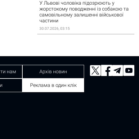
У Львові чоловіка підозрюють у
жорстокому поводженні із собакою та
самовільному залишенні військової
частини
30.07.2026, 03:15
ти нам
Архів новин
и
Реклама в один клік