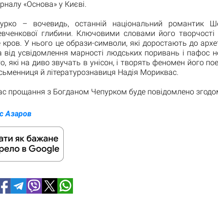
урналу «Основа» у Києві.
урко – вочевидь, останній національний романтик Ше
Шевченкової глибини. Ключовими словами його творчості є
е кров. У нього це образи-символи, які доростають до архе
а від усвідомлення марності людських поривань і пафос 
, які на диво звучать в унісон, і творять феномен його пое
сьменниця й літературознавиця Надія Мориквас.
час прощання з Богданом Чепурком буде повідомлено згодо
с Азаров