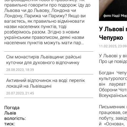
правильно говорити про подорож: їду до
Львова чи до Львову, Лондона чи
Лондону, Парижа чи Парижу? Якщо ви
вагаєтесь, як правильно відмінювати
назви населених пунктів, тоді
У Львові 
розберімось разом. Згідно з новим
Чепурко
українським правописом, деякі назви
населених пунктів можуть мати пар…
11.02.2025, 23:09
У Львові у в
Сім монастирів Львівщини: райські
Про це повід
куточки для духовного відпочинку
28.08.2023, 18:39
Богдан Чепу
культуролого
Активний відпочинок на воді: перелік
він лауреат
локацій на Львівщині
Оборони Чоти
20.07.2023, 21:45
Всеукраїнськ
Письменник н
Погода
працював, се
Львiв
побуту, заві
вологість:
тиск:
й «Основа»,