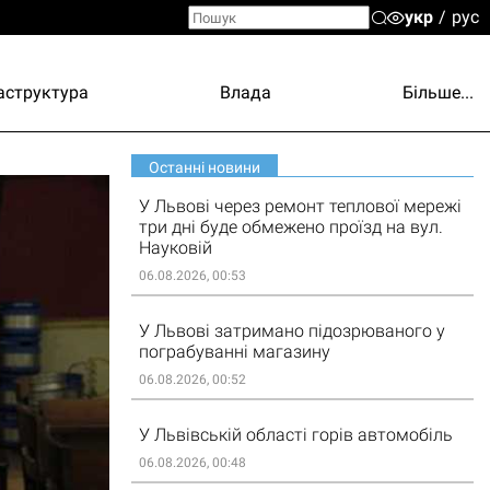
укр
рус
аструктура
Влада
Більше...
Останні новини
У Львові через ремонт теплової мережі
три дні буде обмежено проїзд на вул.
Науковій
06.08.2026, 00:53
У Львові затримано підозрюваного у
пограбуванні магазину
06.08.2026, 00:52
У Львівській області горів автомобіль
06.08.2026, 00:48