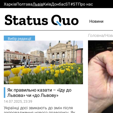
Харків
Полтава
Львiв
Киïв
Донбас
ST#ST
Про нас
Новини
Головна
/
Нов
Вибір редакції
Як правильно казати – «їду до
Львова» чи «до Львову»
14.07.2025, 23:39
Українці досі звикають до змін після
запровадження нового правопису. Як