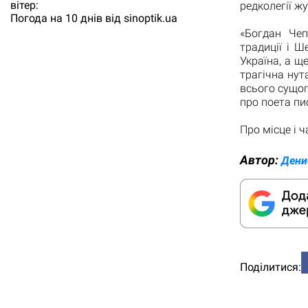
вітер:
редколегії ж
Погода на 10 днів від
sinoptik.ua
«Богдан Чеп
традиції і 
Україна, а щ
трагічна нут
всього сущого
про поета пи
Про місце і 
Автор:
Дени
Поділитися: