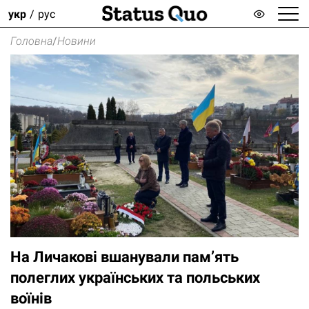
укр
рус
Головна
/
Новини
На Личакові вшанували пам’ять
полеглих українських та польських
воїнів