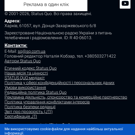
Реклама в один клік
© 2001-2026, Status Quo. Всі права захищені.
Адреса:
Харків, 61057, вул. Донця-Захаржевського 6/8
Зареєстроване Національною радою України з питань
телебачення і радіомовлення.
ID: R 40-06013.
Контакти:
E-Mail:
sq@sq.com.ua
Головний редактор Наталія Кобзар,
тел. +380503271422
Автори Status Quo
Етичний кодекс Status Quo
Наша місія та цінності
STATUS QUO медіакіт
Політика у сфері конфіденційності і персональних даних
Умови використання
Редакційна політика Status Quo
Рекламна діяльність, спонсорство та комерційне партнерство
Політика управління конфліктами інтересів
Політика безпеки редакції
Звіт про прозорість (JTI)
Сертифікація JTI
Використання матеріалів "Status Quo" дозволяється за умови
посилання (для інтернет-видань - гіперпосилання) на "Status quo".
Ми використовуємо cookie-файли для надання найбільш актуальної
Матеріали в рубриках "Новини партнерів" і "Прес-релізи" розміщуються
інформації.