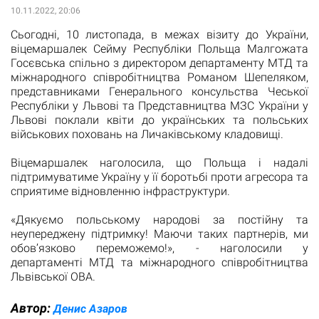
10.11.2022, 20:06
Сьогодні, 10 листопада, в межах візиту до України,
віцемаршалек Сейму Республіки Польща Малгожата
Госєвська спільно з директором департаменту МТД та
міжнародного співробітництва Романом Шепеляком,
представниками Генерального консульства Чеської
Республіки у Львові та Представництва МЗС України у
Львові поклали квіти до українських та польських
військових поховань на Личаківському кладовищі.
Віцемаршалек наголосила, що Польща і надалі
підтримуватиме Україну у її боротьбі проти агресора та
сприятиме відновленню інфраструктури.
«Дякуємо польському народові за постійну та
неупереджену підтримку! Маючи таких партнерів, ми
обов’язково переможемо!», - наголосили у
департаменті МТД та міжнародного співробітництва
Львівської ОВА.
Автор:
Денис Азаров