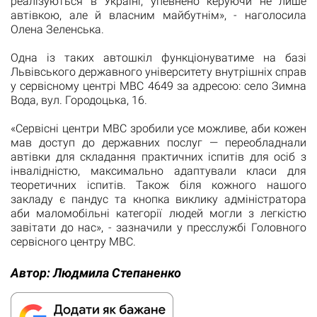
реалізуються в Україні, упевнено керуючи не лише
автівкою, але й власним майбутнім», - наголосила
Олена Зеленська.
Одна із таких автошкіл функціонуватиме на базі
Львівського державного університету внутрішніх справ
у сервісному центрі МВС 4649 за адресою: село Зимна
Вода, вул. Городоцька, 16.
«Сервісні центри МВС зробили усе можливе, аби кожен
мав доступ до державних послуг — переобладнали
автівки для складання практичних іспитів для осіб з
інвалідністю, максимально адаптували класи для
теоретичних іспитів. Також біля кожного нашого
закладу є пандус та кнопка виклику адміністратора
аби маломобільні категорії людей могли з легкістю
завітати до нас», - зазначили у пресслужбі Головного
сервісного центру МВС.
Автор:
Людмила Степаненко