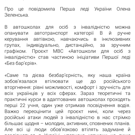
Про це повідомила Перша леді України Олена
Зеленська.
В автошколах для осіб з інвалідністю можна
опанувати автотранспорт категорії В й ручне
керування автівкою, навчаючись в інклюзивних
групах, індивідуально, дистанційно, за зручним
графіком. Проєкт МВС «Автошколи для осіб з
інвалідністю» став частиною ініціативи Першої леді
«Без бар’єрів».
«Саме та дієва безбар’єрність, яку наша країна
зобов’язалася втілювати ще до російського
вторгнення: рівні можливості, комфорт і зручність для
всіх українців у всіх сферах. Зараз теоретичні та
практичні курси в адаптованих автошколах проходять
перші 22 учня, один уже отримав посвідчення водія.
Важко переоцінити цей проєкт нині, коли через
російські атаки людей з інвалідністю в нас стрімко
більшає щодня – молодих, активних, сповнених планів.
Але всі ці люди обов’язково втілять задумане й