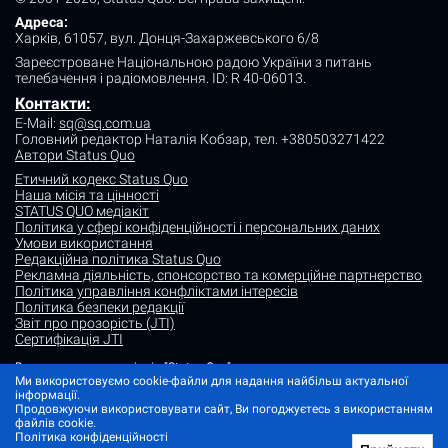
Адреса:
Харків, 61057, вул. Донця-Захаржевського 6/8
Зареєстроване Національною радою України з питань
телебачення і радіомовлення.
ID: R 40-06013.
Контакти:
E-Mail:
sq@sq.com.ua
Головний редактор Наталія Кобзар,
тел. +380503271422
Автори Status Quo
Етичний кодекс Status Quo
Наша місія та цінності
STATUS QUO медіакіт
Політика у сфері конфіденційності і персональних даних
Умови використання
Редакційна політика Status Quo
Рекламна діяльність, спонсорство та комерційне партнерство
Політика управління конфліктами інтересів
Політика безпеки редакції
Звіт про прозорість (JTI)
Сертифікація JTI
Використання матеріалів "Status Quo" дозволяється за умови
Ми використовуємо cookie-файли для надання найбільш актуальної
посилання (для інтернет-видань - гіперпосилання) на "Status quo".
інформації.
Матеріали в рубриках "Новини партнерів" і "Прес-релізи" розміщуються
Продовжуючи використовувати сайт, Ви погоджуєтесь з використанням
на правах реклами або в рамках некомерційного партнерства.
файлів cookie.
Зображення, що містять мітку "Status Quo" або не містять інформації
Політика конфіденційності
про джерело фото, є ілюстративними або згенерованими ШІ