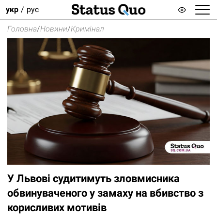
укр
рус
Головна
/
Новини
/
Кримінал
У Львові судитимуть зловмисника
обвинуваченого у замаху на вбивство з
корисливих мотивів