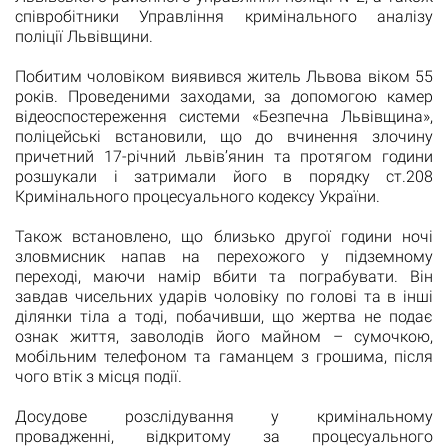
співробітники Управління кримінального аналізу
поліції Львівщини.
Побитим чоловіком виявився житель Львова віком 55
років. Проведеними заходами, за допомогою камер
відеоспостереження системи «Безпечна Львівщина»,
поліцейські встановили, що до вчинення злочину
причетний 17-річний львів’янин та протягом години
розшукали і затримали його в порядку ст.208
Кримінального процесуального кодексу України.
Також встановлено, що близько другої години ночі
зловмисник напав на перехожого у підземному
переході, маючи намір вбити та пограбувати. Він
завдав чисельних ударів чоловіку по голові та в інші
ділянки тіла а тоді, побачивши, що жертва не подає
ознак життя, заволодів його майном – сумочкою,
мобільним телефоном та гаманцем з грошима, після
чого втік з місця події.
Досудове розслідування у кримінальному
провадженні, відкритому за процесуального