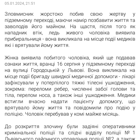
05.01.2024, 21:51
Зловмисник жорстоко побив свою жертву у
підземному переході, маючи намір позбавити життя та
заволодів його майном. На щастя, після того як
нападник втік, ледь живого чоловіка виявила
прибиральниця - вона викликала на місце події медиків
які і врятували йому життя.
Жінка виявила побитого чоловіка, який ще подавав
ознаки життя, вранці 16 серпня у підземному переході
на вулиці Городоцькій у Львові. Вона викликала на
місце події бригаду швидкої медичної допомоги - лікарі
зафіксували у потерпілого тяжкі тілесні ушкодження,
зокрема: переломи ребер, численні забої голови та
тіла, перелом носа, а також інші ушкодження. Медики
встигли вчасно надати пацієнту допомогу, що
врятувало йому життя та повідомили про подію у
поліцію. Чоловік перебував у комі майже місяць.
До розкриття злочину були задіяні оперативники
кримінальної поліції та слідчі відділу поліції №1
Львівського районного управління поліції №2, а також