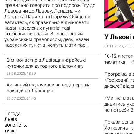
правильно говорити про подорож: їду до
Львова чи до Львову, Лондона чи
Лондону, Парижа чи Парижу? Якщо ви
вагаєтесь, як правильно відмінювати
назви населених пунктів, тоді
розберімось разом. Згідно з новим
У Львові 
українським правописом, деякі назви
населених пунктів можуть мати пар…
01.11.2023, 20:01
10-12 листоп
Сім монастирів Львівщини: райські
тематика – «
куточки для духовного відпочинку
Програма ві
28.08.2023, 18:39
«Горіховий г
Активний відпочинок на воді: перелік
дискусії від 
локацій на Львівщині
«Ми не маєм
20.07.2023, 21:45
дивитись укр
на потреби З
Погода
Львiв
Покази орган
вологість:
Хоткевича у
тиск:
документаль