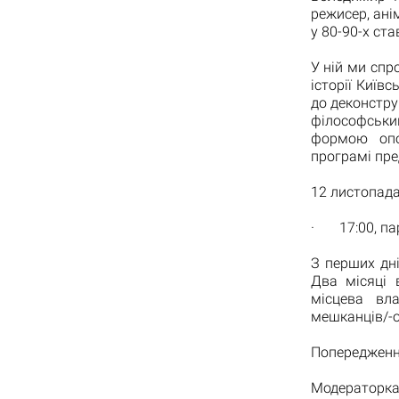
режисер, ані
у 80-90-х ст
У ній ми спр
історії Київс
до деконстру
філософськи
формою опо
програмі пре
12 листопад
· 17:00, пар
З перших дні
Два місяці 
місцева вла
мешканців/-о
Попередження
Модераторка