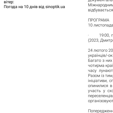
вітер:
Міжнародним
Погода на 10 днів від
sinoptik.ua
відбувається
ПРОГРАМА
10 листопад
· 19:00, па
(2023, Дмитр
24 лютого 20
українців/-о
Багато з них
чотирма краї
часу лунают
Разом із тим
ініціативи, 
опинилися в
участь у сх
переселенці
організовуют
Попередження