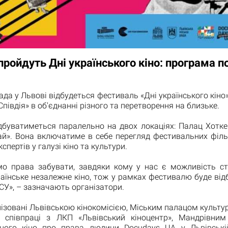
пройдуть Дні українського кіно: програма п
ада у Львові відбудеться фестиваль «Дні українського кіно»
Співдія» в об'єднанні різного та перетворення на близьке.
дбуватиметься паралельно на двох локаціях: Палац Хотке
ай». Вона включатиме в себе перегляд фестивальних фільм
експертів у галузі кіно та культури.
о права забувати, завдяки кому у нас є можливість с
аїнське незалежне кіно, тож у рамках фестивалю буде від
СУ», – зазначають організатори.
ізовані Львівською кінокомісією, Міським палацом культур
 співпраці з ЛКП «Львівський кіноцентр», Мандрівни
ного кіно про права людини Docudays UA у Львівські