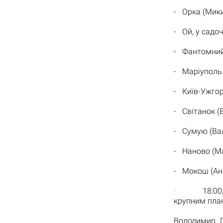
- Орка (Микит
- Ой, у садоч
- Фантомний а
- Маріуполь. 
- Київ-Ужгоро
- Світанок (В
- Сумую (Вал
- Наново (Мар
- Мокош (Анна
· 18:00, П
крупним пла
Володимир Г