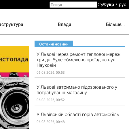
укр
рус
аструктура
Влада
Більше...
Останні новини
У Львові через ремонт теплової мережі
три дні буде обмежено проїзд на вул.
Науковій
06.08.2026, 00:53
У Львові затримано підозрюваного у
пограбуванні магазину
06.08.2026, 00:52
У Львівській області горів автомобіль
06.08.2026, 00:48