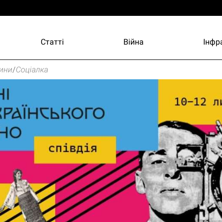
Статті
Війна
Інфр
ини
/
Соціалка