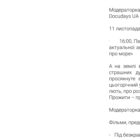
Модераторка
Docudays UA 
11 листопад
· 16:00, Па
актуальної а
про море»
А на землі 
страшних д
просякнуте 
цьогорічний у
лють, про ро
Прожити – пр
Модераторка 
Фільми, пред
- Під безкра