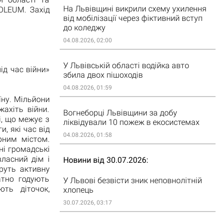
На Львівщині викрили схему ухилення
OLEUM. Захід
від мобілізації через фіктивний вступ
до коледжу
04.08.2026, 02:00
У Львівській області водійка авто
д час війни»
збила двох пішоходів
04.08.2026, 01:59
їну. Мільйони
жахіть війни.
Вогнеборці Львівщини за добу
і, що межує з
ліквідували 10 пожеж в екосистемах
, які час від
04.08.2026, 01:58
рним містом.
ні громадські
власний дім і
Новини від 30.07.2026
руть активну
атно годують
У Львові безвісти зник неповнолітній
ють діточок,
хлопець
30.07.2026, 03:17