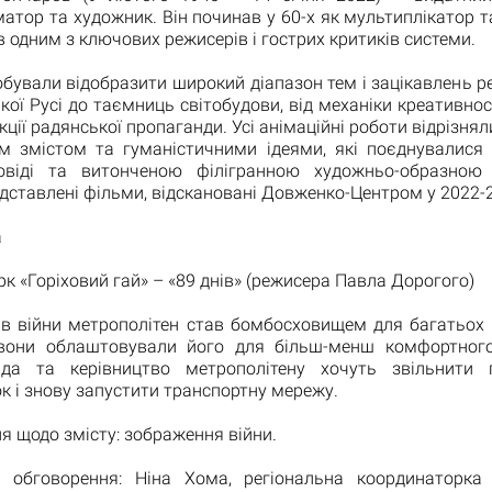
матор та художник. Він починав у 60-х як мультиплікатор т
ав одним з ключових режисерів і гострих критиків системи.
обували відобразити широкий діапазон тем і зацікавлень р
ької Русі до таємниць світобудови, від механіки креативнос
кції радянської пропаганди. Усі анімаційні роботи відрізня
м змістом та гуманістичними ідеями, які поєднувалися
віді та витонченою філігранною художньо-образною
дставлені фільми, відскановані Довженко-Центром у 2022-2
а
к «Горіховий гай» – «89 днів» (режисера Павла Дорогого)
в війни метрополітен став бомбосховищем для багатьох х
вони облаштовували його для більш-менш комфортног
да та керівництво метрополітену хочуть звільнити 
к і знову запустити транспортну мережу.
 щодо змісту: зображення війни.
 обговорення: Ніна Хома, регіональна координаторка