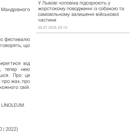
У Львові чоловіка підозрюють у
жорстокому поводженні із собакою та
 Мандрівного
самовільному залишенні військової
частини
30.07.2026, 03:15
го фестивалю
 говорять, що
ерегтися від
, тепер нею
єшся. Про це
– про жах, про
кожного свій.
а LINOLEUM.
 | 2022)