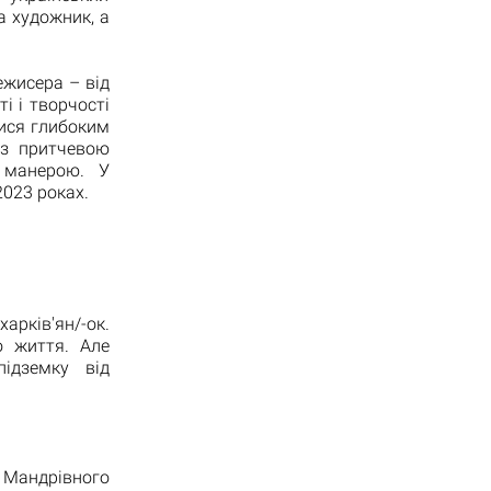
а художник, а
ежисера – від
ті і творчості
лися глибоким
 з притчевою
 манерою. У
023 роках.
арків'ян/-ок.
о життя. Але
підземку від
 Мандрівного