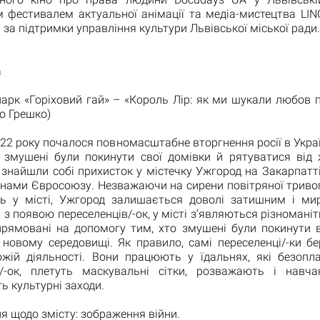
 фестивалем актуальної анімації та медіа-мистецтва LIN
 за підтримки управління культури Львівської міської ради.
а
рк «Горіховий гай» – «Король Лір: як ми шукали любов пі
о Грешко)
22 року почалося повномасштабне вторгнення росії в Укра
к змушені були покинути свої домівки й рятуватися від 
 знайшли собі прихисток у містечку Ужгород на Закарпатт
нами Євросоюзу. Незважаючи на сирени повітряної тривоги
ь у місті, Ужгород залишається доволі затишним і ми
, з появою переселенців/-ок, у місті з’являються різноманіт
спрямовані на допомогу тим, хто змушені були покинути 
 новому середовищі. Як правило, самі переселенці/-ки бе
ожій діяльності. Вони працюють у їдальнях, які безопл
в/-ок, плетуть маскувальні сітки, розважають і навча
ь культурні заходи.
 щодо змісту: зображення війни.