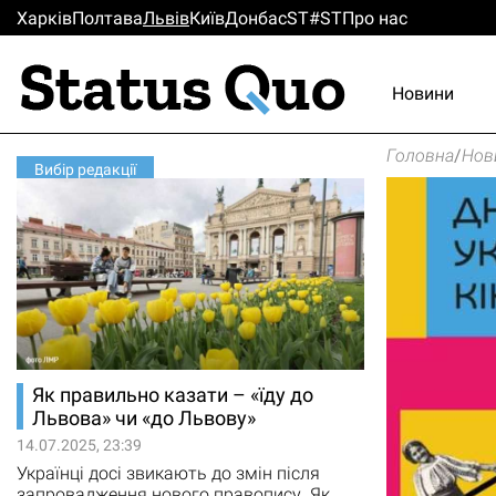
Харків
Полтава
Львiв
Киïв
Донбас
ST#ST
Про нас
Новини
Головна
/
Нов
Вибір редакції
Як правильно казати – «їду до
Львова» чи «до Львову»
14.07.2025, 23:39
Українці досі звикають до змін після
запровадження нового правопису. Як