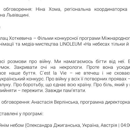
 обговорення: Ніна Хома, регіональна координаторка
на Львівщині.
а
лац Хоткевича – Фільми конкурсної програми Міжнародно
німації та медіа-мистецтва LINOLEUM «На небесах тільки й
всі розмови про війну. Ми намагаємось бігти від неї. Б
умок. Закривати очі на некрологи. Проте вона усюди
все наше буття. C`est la Vie – не втечеш і не схова
країнський конкурс. Про війну у всіх її потворних проявах 
злуку. Про боротьбу, що єднає всю країну. Про біль, який у 
ийняти – пережити. Завжди пам’ятати.
обговорення: Анастасія Верлінська, програмна директорк
ставлені у програмі:
йнім небом (Олександра Джиганська, Україна, Австрія | 04:00