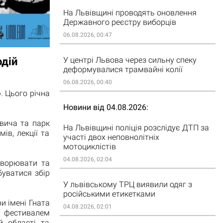
На Львівщині проводять оновлення
Державного реєстру виборців
06.08.2026, 00:47
одій
У центрі Львова через сильну спеку
деформувалися трамвайні колії
06.08.2026, 00:40
. Цього річна
Новини від 04.08.2026
вича та парк
На Львівщині поліція розслідує ДТП за
ів, лекції та
участі двох неповнолітніх
мотоциклістів
04.08.2026, 02:04
творювати та
буватися збір
У львівському ТРЦ виявили одяг з
російськими етикетками
и імені Гната
04.08.2026, 02:01
м фестивалем
й області та