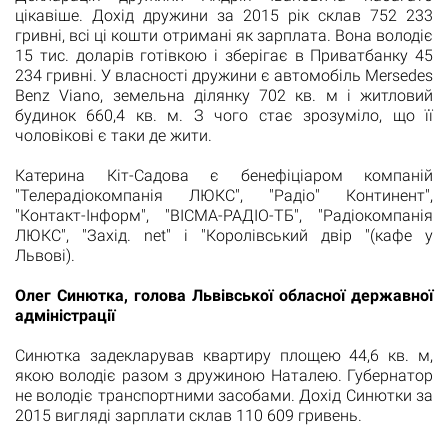
цікавіше.
Дохід дружини за 2015 рік склав 752 233
гривні, всі ці кошти отримані як зарплата.
Вона володіє
15 тис. доларів готівкою і зберігає в Приватбанку 45
234 гривні.
У власності дружини є автомобіль Mersedes
Benz Viano, земельна ділянку 702 кв.
м і житловий
будинок 660,4 кв.
м. З чого стає зрозуміло, що її
чоловікові є таки де жити.
Катерина Кіт-Садова є бенефіціаром компаній
"Телерадіокомпанія ЛЮКС", "Радіо" Континент",
"Контакт-Інформ", "ВІСМА-РАДІО-ТБ", "Радіокомпанія
ЛЮКС", "Захід.
net" і "Королівський двір "(кафе у
Львові).
Олег Синютка, голова Львівської обласної державної
адміністрації
Синютка задекларував квартиру площею 44,6 кв.
м,
якою володіє разом з дружиною Наталею.
Губернатор
не володіє транспортними засобами.
Дохід Синютки за
2015 вигляді зарплати склав 110 609 гривень.