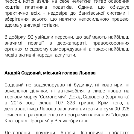
персон, котрі взяли на себе нелегкий тягар освоєння
коштів платників податків.
Єдине, що об'єднує
практично всіх, - недовіра до банківської системи і
зберігання всього, що нажито непосильною працею,
вдома у вигляді готівки.
В добірку SQ увійшли персони, що займають найбільш
значимі позиції в держапараті, правоохоронних
органах, місцевому самоврядуванні, а також найбільш
медіа-активні народні депутати.
Андрій Садовий, міський голова Львова
Садовий не задекларував ні будинку, ні квартири, ні
земельної ділянки, ні автомобіля, а лише право на
торгову марку "Самопоміч".
Дохід Садового (зарплата)
в 2015 році склав 107 323 гривні.
Крім того, в
декларації мер Львова зазначив витрати в сумі 90 028
гривень в рахунок оплати програми навчання "Лондон
Кваторіал Програм" у Великобританії.
Декларація дружини Андрія Івановича набагато