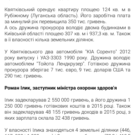
Квятківський орендує квартиру площею 124 кв.
м в
Рубіжному (Луганська область).
Його заробітна плата
за минулий рік перевищила 350 тис. гривень.
А ось дружина прокурора володіє двома будинками в
Київській області площею 307 кв.
м і 937,3 кв.
м. Також
в її власності кілька земельних ділянок.
У Квятківського два автомобіля "КІА Соренто" 2012
року випуску і УАЗ-3303 1990 року.
Дружина володіє
автомобілем "Тойота Лендкрузер".
Готівкою дружина
прокурора зберігає 7 тис. євро, 9 тис. доларів США та
290 тис. гривень.
Роман Ілик, заступник міністра охорони здоров'я
Ілик задекларував 2 550 000 гривень, а його дружина 1
250 000 гривень готівкових коштів в 2015 році.
Також
він задекларував 48 155 гривень доходів в 2015 році, з
яких зарплата склала 32 438 гривень.
У власності Ілика знаходяться 4 земельні ділянки (446,