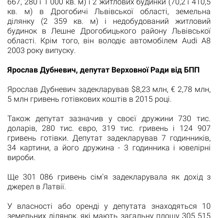
667, 280 і 1 000 кв. м) і 2 житлових будинки (70,2 і 410,5
кв. м) в Дрогобичі Львівської області, земельна
ділянку (2 359 кв. м)
і недобудований житловий
будинок в Лешне Дрогобицького району Львівської
області.
Крім того, він володіє автомобілем Audi A8
2003 року випуску.
Ярослав Дубневич, депутат Верховної Ради від БПП
Ярослав Дубневич задекларував $8,23 млн, € 2,78 млн,
5 млн гривень готівкових коштів в 2015 році.
Також депутат зазначив у своєї дружини 730 тис.
доларів, 280 тис. євро, 319 тис. гривень і 124 907
гривень готівки.
Депутат задекларував 7 годинників,
34 картини, а його дружина - 3 годинника і ювелірні
вироби.
Щ
е 301 086 гривень сім'я задекларувала як дохід з
джерел в Латвії.
У власності або оренді у депутата знаходяться 10
земельних ділянок, які мають загальну площу 305 515