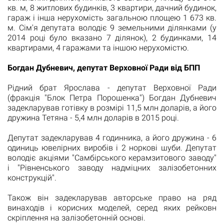
кв.
м, 8 житлових будинків, 3 квартири, дачний будинок,
гараж і інша нерухомість загальною площею 1 673 кв.
м. Сім'я депутата володіє 9 земельними ділянками (у
2014 році було вказано 7 ділянок), 2 будинками, 14
квартирами, 4 гаражами та іншою нерухомістю.
Богдан Дубневич, депутат Верховної Ради від БПП
Рідний брат Ярослава - депутат Верховної Ради
(фракція "Блок Петра Порошенка") Богдан Дубневич
задекларував готівку в розмірі 11,5 млн доларів, а його
дружина Тетяна - 5,4 млн доларів в 2015 році.
Депутат задекларував 4 годинника, а його дружина - 6
одиниць ювелірних виробів і 2 норкові шуби.
Депутат
володіє акціями "Самбірського керамзитового заводу"
і "Рівненського заводу надміцних залізобетонних
конструкцій".
Також він задекларував авторське право на ряд
винаходів і корисних моделей, серед яких рейковн
скріплення на залізобетонній основі.