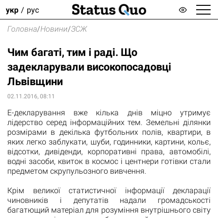
укр
рус
Головна
/
Новини
/
ЗСЖ
Чим багаті, тим і раді. Що
задекларували високопосадовці
Львівщини
02.11.2016, 08:11
Е-декларування вже кілька днів міцно утримує
лідерство серед інформаційних тем.
Земельні ділянки
розмірами в декілька футбольних полів, квартири, в
яких легко заблукати, шуби, годинники, картини, кольє,
відсотки, дивіденди, корпоративні права, автомобілі,
водні засоби, квиток в космос і центнери готівки стали
предметом скрупульозного вивчення.
Крім великої статистичної інформації декларації
чиновників і депутатів надали громадськості
багатющий матеріал для розуміння внутрішнього світу