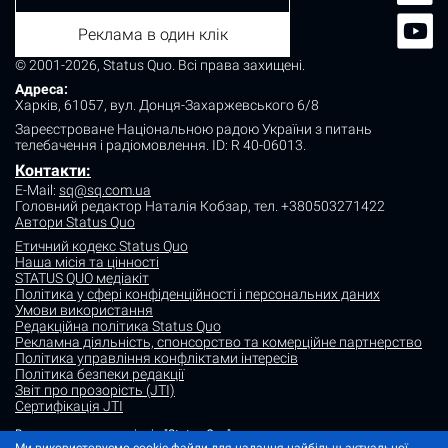
Реклама в один клік
© 2001-2026, Status Quo. Всі права захищені.
Адреса:
Харків, 61057, вул. Донця-Захаржевського 6/8
Зареєстроване Національною радою України з питань
телебачення і радіомовлення.
ID: R 40-06013.
Контакти:
E-Mail:
sq@sq.com.ua
Головний редактор Наталія Кобзар,
тел. +380503271422
Автори Status Quo
Етичний кодекс Status Quo
Наша місія та цінності
STATUS QUO медіакіт
Політика у сфері конфіденційності і персональних даних
Умови використання
Редакційна політика Status Quo
Рекламна діяльність, спонсорство та комерційне партнерство
Політика управління конфліктами інтересів
Політика безпеки редакції
Звіт про прозорість (JTI)
Сертифікація JTI
Використання матеріалів "Status Quo" дозволяється за умови