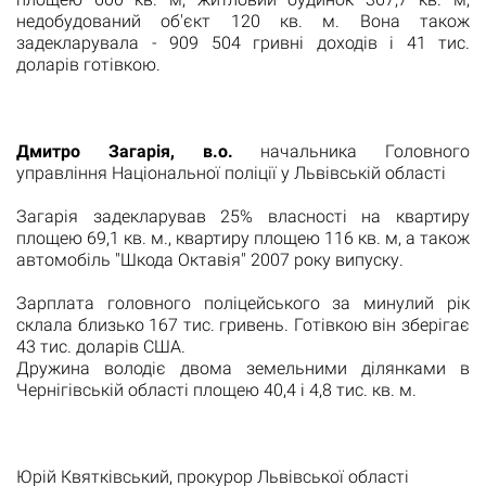
недобудований об'єкт 120 кв.
м. Вона також
задекларувала - 909 504 гривні доходів і 41 тис.
доларів готівкою.
Дмитро Загарія, в.о.
начальника Головного
управління Національної поліції у Львівській області
Загарія задекларував 25% власності на квартиру
площею 69,1 кв.
м., квартиру площею 116 кв.
м, а також
автомобіль "Шкода Октавія" 2007 року випуску.
Зарплата головного поліцейського за минулий рік
склала близько 167 тис. гривень.
Готівкою він зберігає
43 тис. доларів США.
Дружина володіє двома земельними ділянками в
Чернігівській області площею 40,4 і 4,8 тис. кв.
м.
Юрій Квятківський, прокурор Львівської області