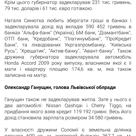
Крім цього губернатор задекларував 231 тис. гривень,
79 тис. доларів і 61 тис. євро готівкою.
Наталя Синютка любить зберігати гроші в банках і
задекларувала дохід від вкладів 590 452 гривень в
банках "Альфа-банк" (Україна), БМ банк, "Діамантбанк",
ОТП банк, "Кредобанк", "ПлатинумБанк", "ПроКредит
Банк", та
ліквідованих Укргазпромбанку, "Київська
Русь", "Хрещатик", "Актив-банку", "Авант-банку".
Також
дружина губернатора задекларувала автомобіль
Honda Accord 2009 року випуску, власником якої є її
мати і квартиру площею 174,6 кв.
м, яка також
записана на матір.
Олександр Ганущин, голова Львівської облради
Ганущин також не задекларував житла.
Зате у нього є
два автомобілі: Nissan Qashqai і Сherry Tiggo, на
придбання якого взяв кредит 119 192 гривні.
Весь його
дохід становила зарплата розміром 34 580 гривень.
У власності дружини Соломії є земельна ділянка
площею 600 кв.
м, житловий будинок 367,7 кв.
м,