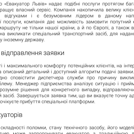
о «Евакуатор Львів» надає подібні послуги протягом бага
кращує власний сервіс. Компанія накопичила велику клієн
и відгуками і є безумовним лідером в даному нап
ї послуги, компанія дає можливість замовити попутний 
аршруту не тільки нашої країни, а й по Європі, а також в
на викликати спеціальний транспортний засіб, для наданн
у іноземну державу.
 відправлення заявки
і і максимального комфорту потенційних клієнтів, на інтер
а описаний детальний і доступний алгоритм подачі заявки
ідно сповістити диспетчера служби про причину викли
блему. Менеджер підприємства аналізує ситуацію і прий
 розумне рішення для конкретного випадку, відправляючи
 засіб. Завершується заявка тим, що ви вказуєте точну а
 очікуєте прибуття спеціальної платформи.
уаторів
складності поломки, стану технічного засобу, його модел
етчер може запропонувати евакуатор з традиційною л