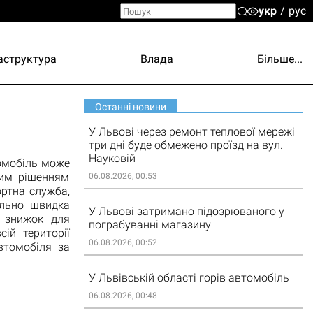
укр
рус
аструктура
Влада
Більше...
Останні новини
У Львові через ремонт теплової мережі
три дні буде обмежено проїзд на вул.
Науковій
томобіль може
щим рішенням
06.08.2026, 00:53
ортна служба,
ально швидка
У Львові затримано підозрюваного у
а знижок для
пограбуванні магазину
сій території
06.08.2026, 00:52
втомобіля за
У Львівській області горів автомобіль
06.08.2026, 00:48