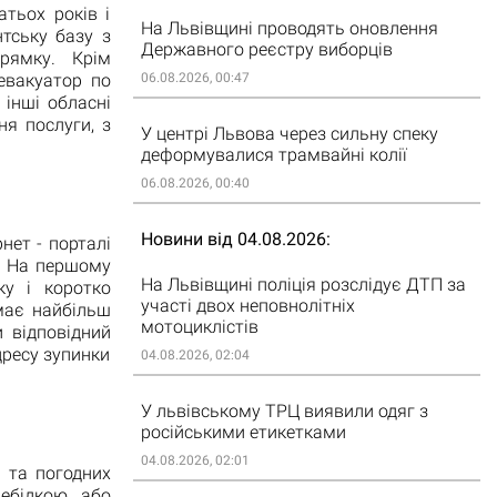
тьох років і
На Львівщині проводять оновлення
тську базу з
Державного реєстру виборців
рямку. Крім
евакуатор по
06.08.2026, 00:47
 інші обласні
я послуги, з
У центрі Львова через сильну спеку
деформувалися трамвайні колії
06.08.2026, 00:40
Новини від 04.08.2026
нет - порталі
. На першому
На Львівщині поліція розслідує ДТП за
ку і коротко
участі двох неповнолітніх
має найбільш
мотоциклістів
 відповідний
дресу зупинки
04.08.2026, 02:04
У львівському ТРЦ виявили одяг з
російськими етикетками
04.08.2026, 02:01
і та погодних
ебідкою або