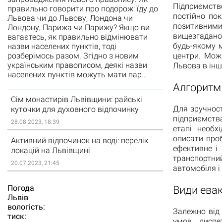
Підприємств
правильно говорити про подорож: їду до
постійно по
Львова чи до Львову, Лондона чи
позитивним
Лондону, Парижа чи Парижу? Якщо ви
вищезгадано
вагаєтесь, як правильно відмінювати
будь-якому м
назви населених пунктів, тоді
розберімось разом. Згідно з новим
центри. Мож
українським правописом, деякі назви
Львова в інш
населених пунктів можуть мати пар…
Алгоритм
Сім монастирів Львівщини: райські
Для зручност
куточки для духовного відпочинку
підприємств
28.08.2023, 18:39
етапі необх
описати про
Активний відпочинок на воді: перелік
ефективне і
локацій на Львівщині
транспортний
20.07.2023, 21:45
автомобіля і
Погода
Види евак
Львiв
вологість:
Залежно від 
тиск:
умов, дисп