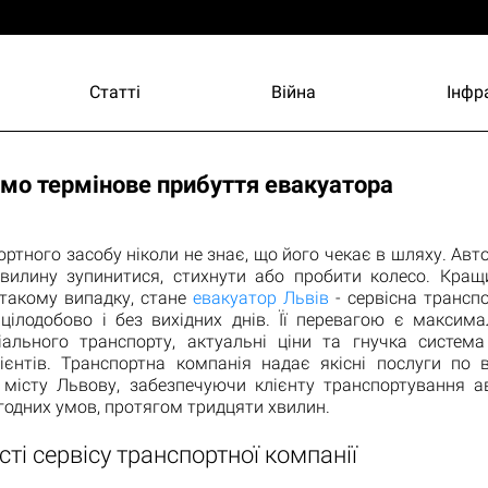
Статті
Війна
Інфр
ємо термінове прибуття евакуатора
ортного засобу ніколи не знає, що його чекає в шляху. Ав
хвилину зупинитися, стихнути або пробити колесо. Кра
 такому випадку, стане
евакуатор Львів
- сервісна трансп
цілодобово і без вихідних днів. Її перевагою є максим
іального транспорту, актуальні ціни та гнучка систем
ієнтів. Транспортна компанія надає якісні послуги по в
о місту Львову, забезпечуючи клієнту транспортування а
годних умов, протягом тридцяти хвилин.
ті сервісу транспортної компанії