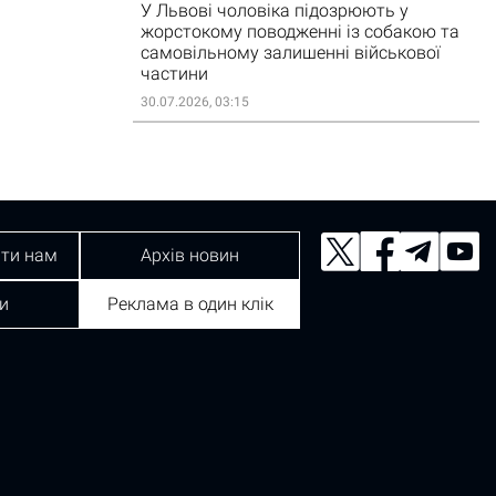
У Львові чоловіка підозрюють у
жорстокому поводженні із собакою та
самовільному залишенні військової
частини
30.07.2026, 03:15
ти нам
Архів новин
и
Реклама в один клік