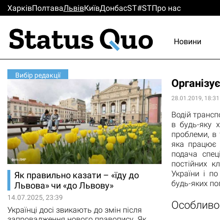
Харків
Полтава
Львiв
Киïв
Донбас
ST#ST
Про нас
Новини
Вибір редакції
Організу
28.01.2019, 18:31
Водій трансп
в будь-яку 
проблеми, в
яка працює 
подача спец
постійних кл
України і п
Як правильно казати – «їду до
будь-яких по
Львова» чи «до Львову»
14.07.2025, 23:39
Особливос
Українці досі звикають до змін після
запровадження нового правопису. Як