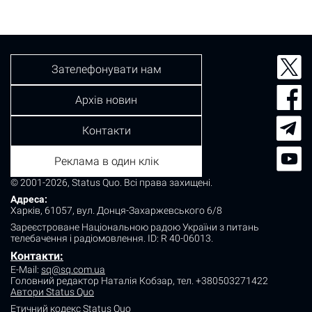
Зателефонувати нам
Архів новин
Контакти
Реклама в один клік
© 2001-2026, Status Quo. Всі права захищені.
Адреса:
Харків, 61057, вул. Донця-Захаржевського 6/8
Зареєстроване Національною радою України з питань
телебачення і радіомовлення.
ID: R 40-06013.
Контакти:
E-Mail:
sq@sq.com.ua
Головний редактор Наталія Кобзар,
тел. +380503271422
Автори Status Quo
Етичний кодекс Status Quo