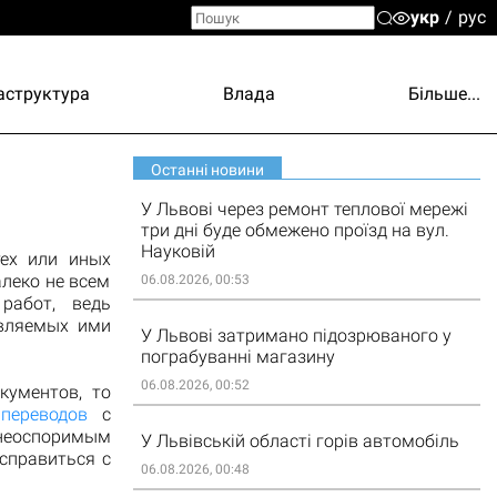
укр
рус
аструктура
Влада
Більше...
Останні новини
У Львові через ремонт теплової мережі
три дні буде обмежено проїзд на вул.
Науковій
тех или иных
алеко не всем
06.08.2026, 00:53
работ, ведь
авляемых ими
У Львові затримано підозрюваного у
пограбуванні магазину
06.08.2026, 00:52
кументов, то
переводов
с
 неоспоримым
У Львівській області горів автомобіль
справиться с
06.08.2026, 00:48