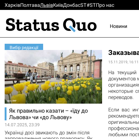
Харків
Полтава
Львiв
Киïв
Донбас
ST#ST
Про нас
Новини
Вибір редакції
Заказыва
15.11.2019, 16:11
На текущий 
документов м
организаци
некоторые с
переводов.
Если вас ин
Як правильно казати – «їду до
рекомендуе
Львова» чи «до Львову»
оригинальны
14.07.2025, 23:39
профессиона
Українці досі звикають до змін після
любыми пост
запровадження нового правопису. Як