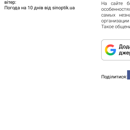
вітер:
На сайте 
Погода на 10 днів від
sinoptik.ua
особенностя
самых незн
организации
Такое общен
Поділитися: