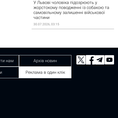
У Львові чоловіка підозрюють у
жорстокому поводженні із собакою та
самовільному залишенні військової
частини
30.07.2026, 03:15
ти нам
Архів новин
и
Реклама в один клік