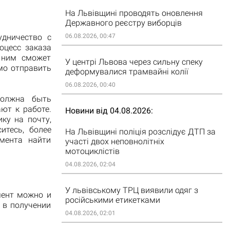
На Львівщині проводять оновлення
Державного реєстру виборців
удничество с
06.08.2026, 00:47
оцесс заказа
с ним сможет
У центрі Львова через сильну спеку
мо отправить
деформувалися трамвайні колії
06.08.2026, 00:40
должна быть
ют к работе.
Новини від 04.08.2026
ку на почту,
итесь, более
На Львівщині поліція розслідує ДТП за
мента найти
участі двох неповнолітніх
мотоциклістів
04.08.2026, 02:04
У львівському ТРЦ виявили одяг з
мент можно и
російськими етикетками
я в получении
04.08.2026, 02:01