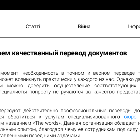
Статті
Війна
Інфр
ем качественный перевод документов
момент, необходимость в точном и верном переводе 
ожет возникнуть практически у каждого из нас. Однако д
ям можно доверить осуществление соответствующих 
пециалисты попросту не ручаются за качество предост
тересуют действительно профессиональные переводы до
тся обратиться к услугам специализированного
бюро 
м названием «Тhe words». Данная организация обладает
льным опытом, благодаря чему ее сотрудникам под силу 
авленными перед ними задачами.