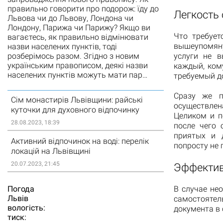
правильно говорити про подорож: їду до
Легкость
Львова чи до Львову, Лондона чи
Лондону, Парижа чи Парижу? Якщо ви
Что требует
вагаєтесь, як правильно відмінювати
вышеупомяну
назви населених пунктів, тоді
розберімось разом. Згідно з новим
услуги не в
українським правописом, деякі назви
каждый, ком
населених пунктів можуть мати пар…
требуемый до
Сразу же п
Сім монастирів Львівщини: райські
осуществлен
куточки для духовного відпочинку
Целиком и п
28.08.2023, 18:39
после чего 
приятых и 
Активний відпочинок на воді: перелік
попросту не
локацій на Львівщині
20.07.2023, 21:45
Эффектив
Погода
В случае не
Львiв
самостоятель
вологість:
документа в 
тиск: