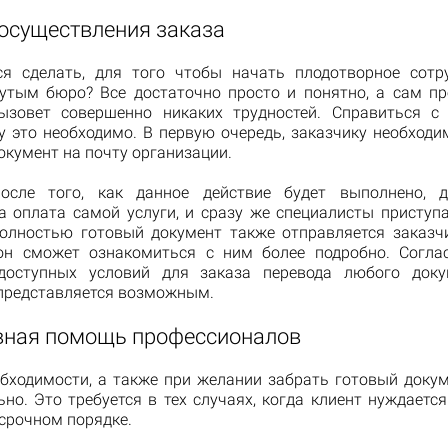
 осуществления заказа
ся сделать, для того чтобы начать плодотворное сотр
тым бюро? Все достаточно просто и понятно, а сам пр
ызовет совершенно никаких трудностей. Справиться 
у это необходимо. В первую очередь, заказчику необходи
кумент на почту организации.
осле того, как данное действие будет выполнено, 
а оплата самой услуги, и сразу же специалисты приступа
олностью готовый документ также отправляется заказчи
он сможет ознакомиться с ним более подробно. Соглас
доступных условий для заказа перевода любого доку
 представляется возможным.
ная помощь профессионалов
обходимости, а также при желании забрать готовый доку
но. Это требуется в тех случаях, когда клиент нуждаетс
срочном порядке.