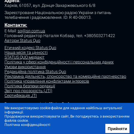
Адреса:
Харків, 61057, вул. Донця-Захаржевського 6/8
Зареєстроване Національною радою України з питань
телебачення і радіомовлення.
ID: R 40-06013.
Контакти:
E-Mail:
sq@sq.com.ua
Головний редактор Наталія Кобзар,
тел. +380503271422
Автори Status Quo
Етичний кодекс Status Quo
Наша місія та цінності
STATUS QUO медіакіт
Політика у сфері конфіденційності і персональних даних
Умови використання
Редакційна політика Status Quo
Рекламна діяльність, спонсорство та комерційне партнерство
Політика управління конфліктами інтересів
Політика безпеки редакції
Звіт про прозорість (JTI)
Сертифікація JTI
Використання матеріалів "Status Quo" дозволяється за умови
посилання (для інтернет-видань - гіперпосилання) на "Status quo".
Ми використовуємо cookie-файли для надання найбільш актуальної
Матеріали в рубриках "Новини партнерів" і "Прес-релізи" розміщуються
інформації.
на правах реклами або в рамках некомерційного партнерства.
Продовжуючи використовувати сайт, Ви погоджуєтесь з використанням
файлів cookie.
Зображення, що містять мітку "Status Quo" або не містять інформації
Політика конфіденційності
про джерело фото, є ілюстративними або згенерованими ШІ
Прийняти