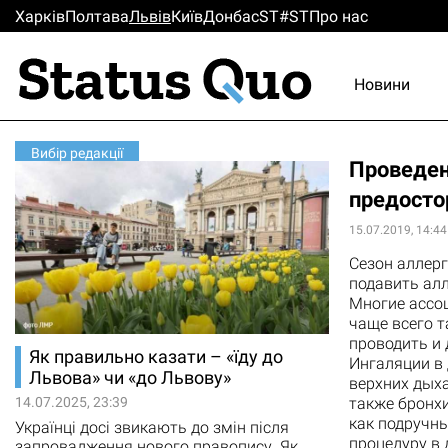
Харків
Полтава
Львiв
Киïв
Донбас
ST#ST
Про нас
Новини
Вибір редакції
Проведен
предосто
15.07.2019, 14:44
Сезон аллерг
подавить алл
Многие ассоц
чаще всего т
проводить и 
Як правильно казати – «їду до
Ингаляции в
Львова» чи «до Львову»
верхних дыха
14.07.2025, 23:39
также бронхи
как подручны
Українці досі звикають до змін після
процедуру в 
запровадження нового правопису. Як