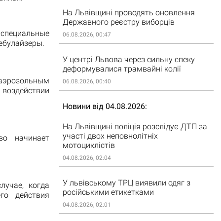
На Львівщині проводять оновлення
Державного реєстру виборців
 специальные
06.08.2026, 00:47
ебулайзеры.
У центрі Львова через сильну спеку
деформувалися трамвайні колії
 аэрозольным
06.08.2026, 00:40
 воздействии
Новини від 04.08.2026
На Львівщині поліція розслідує ДТП за
участі двох неповнолітніх
во начинает
мотоциклістів
04.08.2026, 02:04
У львівському ТРЦ виявили одяг з
лучае, когда
російськими етикетками
го действия
04.08.2026, 02:01