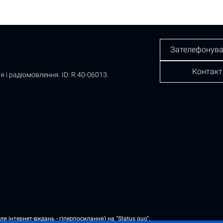
Зателефонува
Контакт
я і радіомовлення.
ID: R 40-06013.
 інтернет-видань - гіперпосилання) на "Status quo".