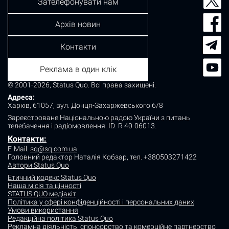
Зателефонувати нам
Архів новин
Контакти
Реклама в один клік
© 2001-2026, Status Quo. Всі права захищені.
Адреса:
Харків, 61057, вул. Донця-Захаржевського 6/8
Зареєстроване Національною радою України з питань
телебачення і радіомовлення.
ID: R 40-06013.
Контакти:
E-Mail:
sq@sq.com.ua
Головний редактор Наталія Кобзар,
тел. +380503271422
Автори Status Quo
Етичний кодекс Status Quo
Наша місія та цінності
STATUS QUO медіакіт
Політика у сфері конфіденційності і персональних даних
Умови використання
Редакційна політика Status Quo
Рекламна діяльність, спонсорство та комерційне партнерство