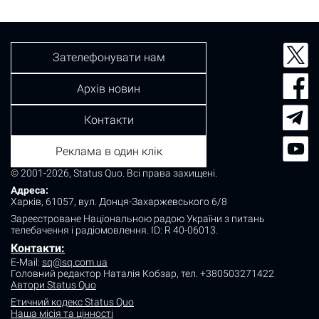
Зателефонувати нам
Архів новин
Контакти
Реклама в один клік
© 2001-2026, Status Quo. Всі права захищені.
Адреса:
Харків, 61057, вул. Донця-Захаржевського 6/8
Зареєстроване Національною радою України з питань
телебачення і радіомовлення.
ID: R 40-06013.
Контакти:
E-Mail:
sq@sq.com.ua
Головний редактор Наталія Кобзар,
тел. +380503271422
Автори Status Quo
Етичний кодекс Status Quo
Наша місія та цінності