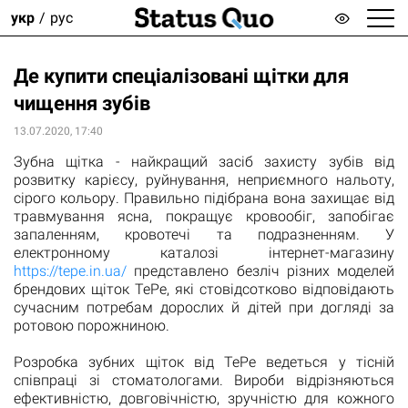
укр
рус
Де купити спеціалізовані щітки для
чищення зубів
13.07.2020, 17:40
Зубна щітка - найкращий засіб захисту зубів від
розвитку карієсу, руйнування, неприємного нальоту,
сірого кольору. Правильно підібрана вона захищає від
травмування ясна, покращує кровообіг, запобігає
запаленням, кровотечі та подразненням. У
електронному каталозі інтернет-магазину
https://tepe.in.ua/
представлено безліч різних моделей
брендових щіток ТеРе, які стовідсотково відповідають
сучасним потребам дорослих й дітей при догляді за
ротовою порожниною.
Розробка зубних щіток від TePe ведеться у тісній
співпраці зі стоматологами. Вироби відрізняються
ефективністю, довговічністю, зручністю для кожного