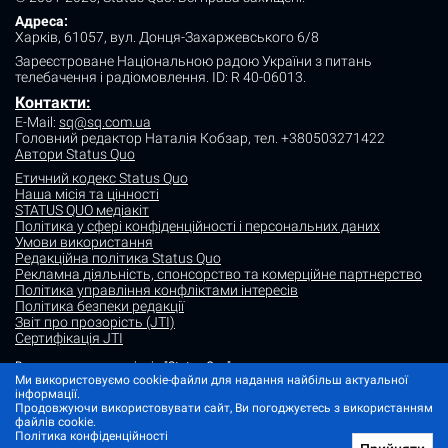
Адреса:
Харків, 61057, вул. Донця-Захаржевського 6/8
Зареєстроване Національною радою України з питань
телебачення і радіомовлення.
ID: R 40-06013.
Контакти:
E-Mail:
sq@sq.com.ua
Головний редактор Наталія Кобзар,
тел. +380503271422
Автори Status Quo
Етичний кодекс Status Quo
Наша місія та цінності
STATUS QUO медіакіт
Політика у сфері конфіденційності і персональних даних
Умови використання
Редакційна політика Status Quo
Рекламна діяльність, спонсорство та комерційне партнерство
Політика управління конфліктами інтересів
Політика безпеки редакції
Звіт про прозорість (JTI)
Сертифікація JTI
Використання матеріалів "Status Quo" дозволяється за умови
посилання (для інтернет-видань - гіперпосилання) на "Status quo".
Ми використовуємо cookie-файли для надання найбільш актуальної
Матеріали в рубриках "Новини партнерів" і "Прес-релізи" розміщуються
інформації.
на правах реклами або в рамках некомерційного партнерства.
Продовжуючи використовувати сайт, Ви погоджуєтесь з використанням
файлів cookie.
Зображення, що містять мітку "Status Quo" або не містять інформації
Політика конфіденційності
про джерело фото, є ілюстративними або згенерованими ШІ