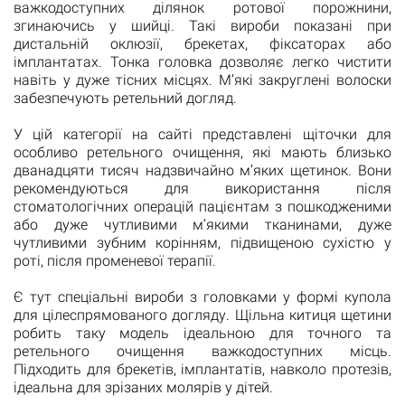
важкодоступних ділянок ротової порожнини,
згинаючись у шийці. Такі вироби показані при
дистальній оклюзії, брекетах, фіксаторах або
імплантатах. Тонка головка дозволяє легко чистити
навіть у дуже тісних місцях. М’які закруглені волоски
забезпечують ретельний догляд.
У цій категорії на сайті представлені щіточки для
особливо ретельного очищення, які мають близько
дванадцяти тисяч надзвичайно м’яких щетинок. Вони
рекомендуються для використання після
стоматологічних операцій пацієнтам з пошкодженими
або дуже чутливими м’якими тканинами, дуже
чутливими зубним корінням, підвищеною сухістю у
роті, після променевої терапії.
Є тут спеціальні вироби з головками у формі купола
для цілеспрямованого догляду. Щільна китиця щетини
робить таку модель ідеальною для точного та
ретельного очищення важкодоступних місць.
Підходить для брекетів, імплантатів, навколо протезів,
ідеальна для зрізаних молярів у дітей.