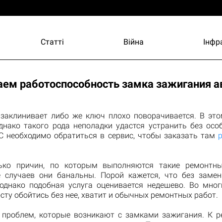
Статті
Війна
Інфр
ем работоспособность замка зажигания а
 заклинивает либо же ключ плохо поворачивается. В это
однако такого рода неполадки удастся устранить без осо
С необходимо обратиться в сервис, чтобы заказать там
лько причин, по которым выполняются такие ремонтны
 случаев они банальны. Порой кажется, что без заме
 однако подобная услуга оценивается недешево. Во мног
ту обойтись без нее, хватит и обычных ремонтных работ.
 проблем, которые возникают с замками зажигания. К р