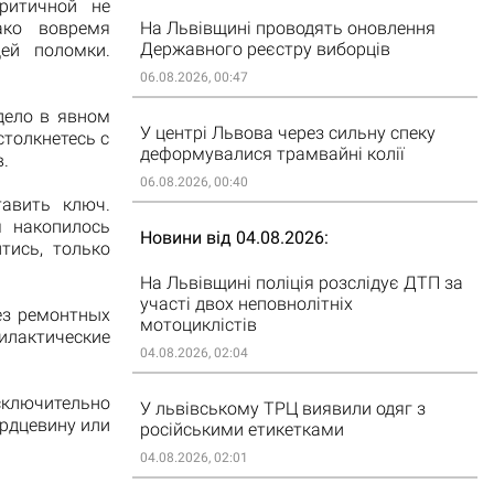
ритичной не
ако вовремя
На Львівщині проводять оновлення
Державного реєстру виборців
ей поломки.
06.08.2026, 00:47
дело в явном
У центрі Львова через сильну спеку
столкнетесь с
деформувалися трамвайні колії
.
06.08.2026, 00:40
тавить ключ.
м накопилось
Новини від 04.08.2026
тись, только
На Львівщині поліція розслідує ДТП за
участі двох неповнолітніх
ез ремонтных
мотоциклістів
илактические
04.08.2026, 02:04
ключительно
У львівському ТРЦ виявили одяг з
ердцевину или
російськими етикетками
04.08.2026, 02:01