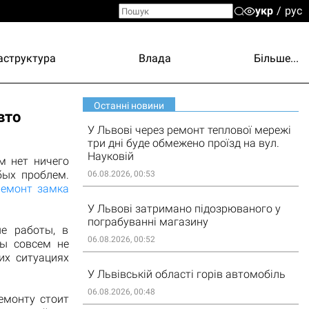
укр
рус
аструктура
Влада
Більше...
Останні новини
вто
У Львові через ремонт теплової мережі
три дні буде обмежено проїзд на вул.
Науковій
м нет ничего
бых проблем.
06.08.2026, 00:53
ремонт замка
У Львові затримано підозрюваного у
пограбуванні магазину
е работы, в
06.08.2026, 00:52
ны совсем не
их ситуациях
У Львівській області горів автомобіль
06.08.2026, 00:48
емонту стоит