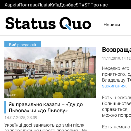
Харків
Полтава
Львiв
Киïв
Донбас
ST#ST
Про нас
Новини
Вибір редакції
Возвраща
11.11.2019, 14:12
Нередко его
приятного, 
Владельцу Т
зажигания
.
Есть неско
большинстве
Як правильно казати – «їду до
справиться,
Львова» чи «до Львову»
можно попрос
14.07.2025, 23:39
Українці досі звикають до змін після
Есть немало
запровадження нового правопису. Як