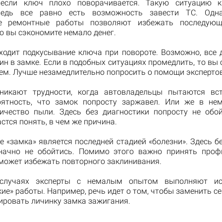
, если ключ плохо поворачивается. Такую ситуацию к
ведь все равно есть возможность завести ТС. Одн
е ремонтные работы позволяют избежать последующ
о вы сэкономите немало денег.
ходит подкусывание ключа при повороте. Возможно, все 
ин в замке. Если в подобных ситуациях промедлить, то вы 
ем. Лучше незамедлительно попросить о помощи экспертов
никают трудности, когда автовладельцы пытаются вс
ятность, что замок попросту заржавел. Или же в не
ичество пыли. Здесь без диагностики попросту не обой
астся понять, в чем же причина.
е «замка» является последней стадией «болезни». Здесь б
начно не обойтись. Помимо этого важно принять проф
оможет избежать повторного заклинивания.
случаях эксперты с немалым опытом выполняют ис
ие» работы. Например, речь идет о том, чтобы заменить с
ировать личинку замка зажигания.