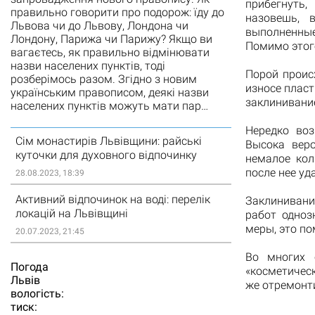
прибегнуть
правильно говорити про подорож: їду до
назовешь, 
Львова чи до Львову, Лондона чи
выполненны
Лондону, Парижа чи Парижу? Якщо ви
Помимо этог
вагаєтесь, як правильно відмінювати
назви населених пунктів, тоді
Порой проис
розберімось разом. Згідно з новим
износе пласт
українським правописом, деякі назви
заклинивани
населених пунктів можуть мати пар…
Нередко воз
Сім монастирів Львівщини: райські
Высока веро
куточки для духовного відпочинку
немалое кол
после нее уд
28.08.2023, 18:39
Активний відпочинок на воді: перелік
Заклинивани
локацій на Львівщині
работ одноз
меры, это п
20.07.2023, 21:45
Во многих 
Погода
«косметическ
Львiв
же отремонт
вологість:
тиск: