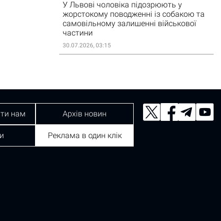
У Львові чоловіка підозрюють у
жорстокому поводженні із собакою та
самовільному залишенні військової
частини
30.07.2026, 03:15
ти нам
Архів новин
и
Реклама в один клік