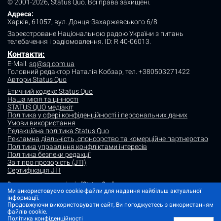
© 2001-2026, Status Quo. Всі права захищені.
Адреса:
Харків, 61057, вул. Донця-Захаржевського 6/8
Зареєстроване Національною радою України з питань
телебачення і радіомовлення.
ID: R 40-06013.
Контакти:
E-Mail:
sq@sq.com.ua
Головний редактор Наталія Кобзар,
тел. +380503271422
Автори Status Quo
Етичний кодекс Status Quo
Наша місія та цінності
STATUS QUO медіакіт
Політика у сфері конфіденційності і персональних даних
Умови використання
Редакційна політика Status Quo
Рекламна діяльність, спонсорство та комерційне партнерство
Політика управління конфліктами інтересів
Політика безпеки редакції
Звіт про прозорість (JTI)
Сертифікація JTI
Використання матеріалів "Status Quo" дозволяється за умови
посилання (для інтернет-видань - гіперпосилання) на "Status quo".
Ми використовуємо cookie-файли для надання найбільш актуальної
Матеріали в рубриках "Новини партнерів" і "Прес-релізи" розміщуються
інформації.
на правах реклами або в рамках некомерційного партнерства.
Продовжуючи використовувати сайт, Ви погоджуєтесь з використанням
файлів cookie.
Зображення, що містять мітку "Status Quo" або не містять інформації
Політика конфіденційності