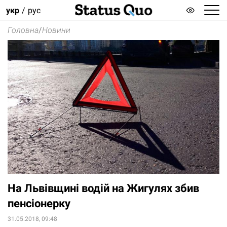
укр
рус
Головна
/
Новини
На Львівщині водій на Жигулях збив
пенсіонерку
31.05.2018, 09:48