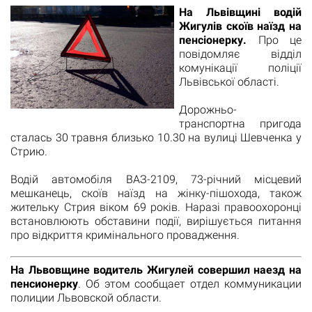
На Львівщині водій
Жигулів скоїв наїзд на
пенсіонерку.
Про це
повідомляє відділ
комунікації поліції
Львівської області.
Дорожньо-
транспортна пригода
сталась 30 травня близько 10.30 на вулиці Шевченка у
Стрию.
Водій автомобіля ВАЗ-2109, 73-річний місцевий
мешканець, скоїв наїзд на жінку-пішохода, також
жительку Стрия віком 69 років. Наразі правоохоронці
встановлюють обставини події, вирішується питання
про відкриття кримінального провадження.
На Львовщине водитель Жигулей совершил наезд на
пенсионерку
. Об этом сообщает отдел коммуникации
полиции Львовской области.