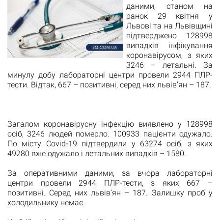
даними, станом на
ранок 29 квітня у
Львові та на Львівщині
підтверджено 128998
випадків інфікування
коронавірусом, з яких
3246 – летальні. За
минулу добу лабораторні центри провели 2944 ПЛР-
тести. Відтак, 667 – позитивні, серед них львів’ян – 187.
Загалом коронавірусну інфекцію виявлено у 128998
осіб, 3246 людей померло. 100933 пацієнти одужало.
По місту Covid-19 підтвердили у 63274 осіб, з яких
49280 вже одужало і летальних випадків – 1580.
За оперативними даними, за вчора лабораторні
центри провели 2944 ПЛР-тести, з яких 667 –
позитивні. Серед них львів’ян – 187. Залишку проб у
холодильнику немає.