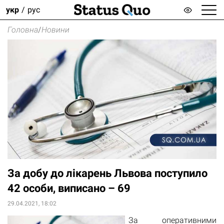
укр
рус
Головна
/
Новини
За добу до лікарень Львова поступило
42 особи, виписано – 69
29.04.2021, 18:02
За оперативними