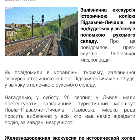
Залізнична екскурсія
історичною колією
Підзамче-Личаків не
відбудеться у зв’язку з
поломкою рухомого
складу.
Про це
повідомляє прес-
служба Львівської
міської ради.
Як повідомили в управлінні туризму, залізничної
екскурсії історичною колією Підзамче-Личаків не буде,
у зв’язку з поломкою рухомого складу.
Нагадаємо, у суботу, 26 серпня, у Львові мали
презентувати залізничний туристичний маршрут
Львів–Підзамче–Личаків. Львівська міська рада
просить вибачення у всіх, хто мав намір відвідати
подію, за завдані незручності.
Железнодорожная экскурсия по исторической колее