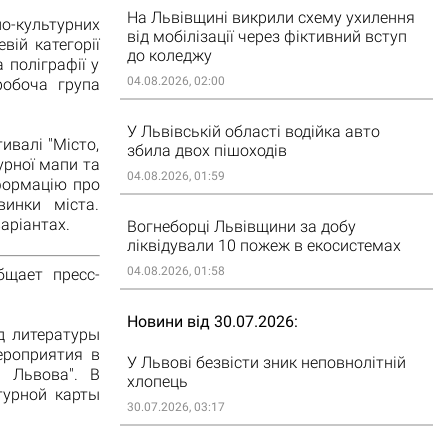
На Львівщині викрили схему ухилення
но-культурних
від мобілізації через фіктивний вступ
вій категорії
до коледжу
 поліграфії у
04.08.2026, 02:00
робоча група
У Львівській області водійка авто
ивалі "Місто,
збила двох пішоходів
урної мапи та
04.08.2026, 01:59
нформацію про
винки міста.
аріантах.
Вогнеборці Львівщини за добу
ліквідували 10 пожеж в екосистемах
04.08.2026, 01:58
бщает пресс-
Новини від 30.07.2026
д литературы
ероприятия в
У Львові безвісти зник неповнолітній
а Львова". В
хлопець
турной карты
30.07.2026, 03:17