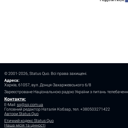
© 2001-2026, Status Quo. Всі права захищені.
Адреса:
Харків, 61057, вул. Донця-Захаржевського 6/8
Зареєстроване Національною радою України з питань телебаченн
Контакти:
E-Mail:
sq@sq.com.ua
Головний редактор Наталія Кобзар,
тел. +380503271422
Автори Status Quo
Етичний кодекс Status Quo
Наша місія та цінності