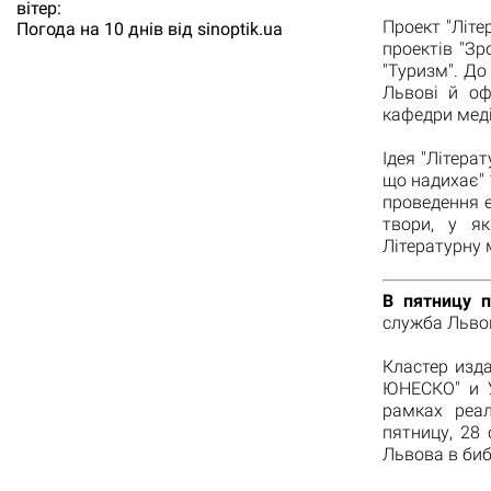
вітер:
Проект "Літе
Погода на 10 днів від
sinoptik.ua
проектів "Зр
"Туризм". До
Львові й оф
кафедри меді
Ідея "Літера
що надихає" 
проведення е
твори, у як
Літературну 
В пятницу п
служба Львов
Кластер изд
ЮНЕСКО" и У
рамках реал
пятницу, 28
Львова в биб