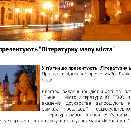
презентують "Літературну мапу міста"
У п’ятницю презентують "Літературну 
Про це повідомляє прес-служба Львівс
ради.
Кластер видавничої діяльності та пол
"Львів — місто літератури ЮНЕСКО" т
академія друкарства запрошують 
рамках реалізації соціокультурн
"Літературна мапа Львова". У п'ятницю, 
еться презентація проекту літературної мапи Львова у бібл