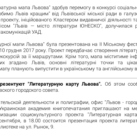
ратурна мапа Львова" здобув перемогу в конкурсі соціаль
обимо Львів кращим" від Львівської міської ради в галузе
 проекту, ініційованого Кластером видавничої діяльності та
ісом "Львів — місто літератури ЮНЕСКО", долучилася 
акомунікацій УАД.
турної мапи Львова" була презентована на ІІ Міському фест
10 грудня 2017 року. Проект передбачає створення літерат
кскурсій за її маршрутами. Крім того, мапа міститиме і
их згадано Львів, основні літературні точки та ціка
мапу планують випустити в українському та англійському в
резентуют "Литературную карту Львова".
Об этом соо
ского городского совета.
ательской деятельности и полиграфии, офис "Львов - горо
краинская академия книгопечатания приглашают на м
изации социокультурного проекта "Литературная карт
 сентября, в 18.00 состоится презентация проекта литера
лиотеке на ул. Рынок, 9.