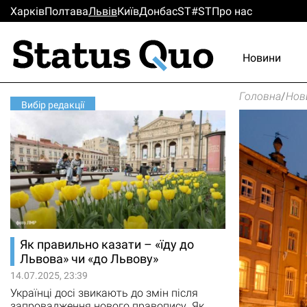
Харків
Полтава
Львiв
Киïв
Донбас
ST#ST
Про нас
Новини
Головна
/
Нов
Вибір редакції
Як правильно казати – «їду до
Львова» чи «до Львову»
14.07.2025, 23:39
Українці досі звикають до змін після
запровадження нового правопису. Як