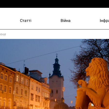
Статті
Війна
Інфр
ини