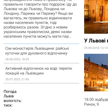
правильно говорити про подорож: їду до
Львова чи до Львову, Лондона чи
Лондону, Парижа чи Парижу? Якщо ви
вагаєтесь, як правильно відмінювати
назви населених пунктів, тоді
розберімось разом. Згідно з новим
українським правописом, деякі назви
населених пунктів можуть мати пар…
У Львові 
Сім монастирів Львівщини: райські
25.09.2018, 13:15
куточки для духовного відпочинку
28.08.2023, 18:39
Активний відпочинок на воді: перелік
локацій на Львівщині
20.07.2023, 21:45
Погода
Львiв
18.00 відбуд
вологість:
Ринок, 9.
тиск: