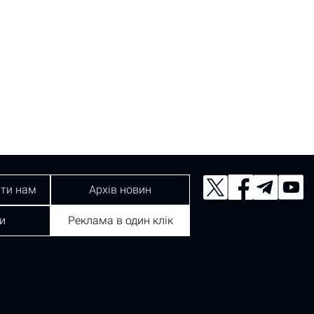
ти нам
Архів новин
и
Реклама в один клік