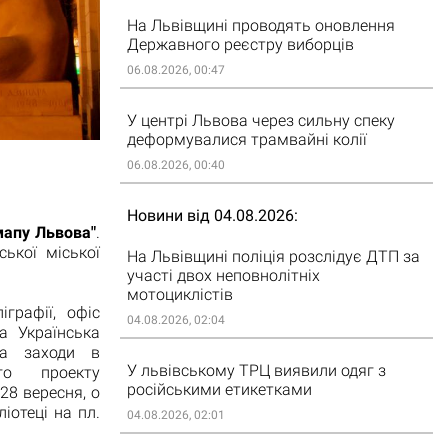
На Львівщині проводять оновлення
Державного реєстру виборців
06.08.2026, 00:47
У центрі Львова через сильну спеку
деформувалися трамвайні колії
06.08.2026, 00:40
Новини від 04.08.2026
мапу Львова"
.
ької міської
На Львівщині поліція розслідує ДТП за
участі двох неповнолітніх
мотоциклістів
іграфії, офіс
04.08.2026, 02:04
а Українська
на заходи в
У львівському ТРЦ виявили одяг з
ого проекту
російськими етикетками
28 вересня, о
іотеці на пл.
04.08.2026, 02:01