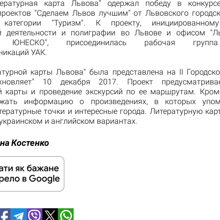
тературная карта Львова" одержал победу в конкурсе
проектов "Сделаем Львов лучшим" от Львовского городск
 категории "Туризм". К проекту, инициированном
й деятельности и полиграфии во Львове и офисом "Л
ры ЮНЕСКО", присоединилась рабочая групп
икаций УАК.
атурной карты Львова" была представлена ​​на ІІ Городск
охновляет" 10 декабря 2017. Проект предусматрива
й карты и проведение экскурсий по ее маршрутам. Кроме
ржать информацию о произведениях, в которых упом
тературные точки и интересные города. Литературную кар
украинском и английском вариантах.
на Костенко