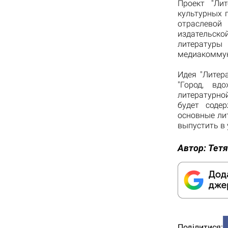
Проект "Ли
культурных 
отраслевой
издательско
литерату
медиакоммун
Идея "Литер
"Город, вд
литературно
будет соде
основные ли
выпустить в 
Автор:
Тетя
Поділитися: