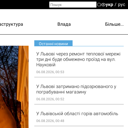
укр
рус
аструктура
Влада
Більше...
Останні новини
У Львові через ремонт теплової мережі
три дні буде обмежено проїзд на вул.
Науковій
06.08.2026, 00:53
У Львові затримано підозрюваного у
пограбуванні магазину
06.08.2026, 00:52
У Львівській області горів автомобіль
06.08.2026, 00:48