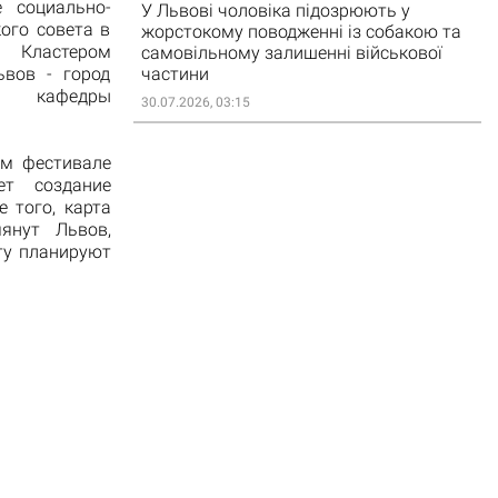
 социально-
У Львові чоловіка підозрюють у
ого совета в
жорстокому поводженні із собакою та
у Кластером
самовільному залишенні військової
частини
ьвов - город
а кафедры
30.07.2026, 03:15
ом фестивале
ет создание
 того, карта
янут Львов,
ту планируют