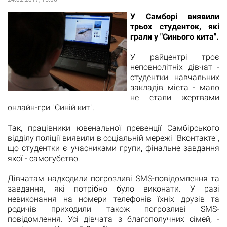
​У Самборі виявили
трьох студенток, які
грали у "Синього кита".
У райцентрі троє
неповнолітніх дівчат -
студентки навчальних
закладів міста - мало
не стали жертвами
онлайн-гри "Синій кит".
Так, працівники ювенальної превенції Самбірського
відділу поліції виявили в соціальній мережі "Вконтакте",
що студентки є учасниками групи, фінальне завдання
якої - самогубство.
Дівчатам надходили погрозливі SMS-повідомлення та
завдання, які потрібно було виконати. У разі
невиконання на номери телефонів їхніх друзів та
родичів приходили також погрозливі SMS-
повідомлення. Усі дівчата з благополучних сімей, -