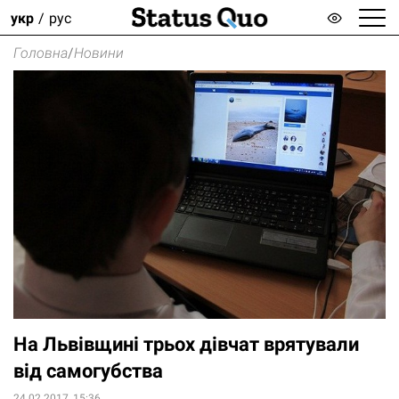
укр
рус
Головна
/
Новини
На Львівщині трьох дівчат врятували
від самогубства
24.02.2017, 15:36