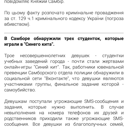
повідомляє
Княжий Самбір
.
По цьому факту розпочато кримінальне провадження
за ст. 129 ч.1 кримінального кодексу України (погроза
вбивством).
В Самборе обнаружили трех студенток, которые
играли в "Синего кита".
Трое несовершеннолетних девушек - студентки
учебных заведений города - почти стали жертвами
онлайн-игры "Синий кит". Так, работники ювенальной
превенции Самборского отдела полиции обнаружили в
социальной сети "Вконтакте", что девушки являются
участниками группы, финальное задание которой -
самоубийство.
Девушкам поступали угрожающие SMS-сообщения и
задания, которые нужно выполнить. В случае
невыполнения на номера телефонов их друзей и
родственников приходили также угрожающие SMS-
сообщения. Все девушки из благополучных семей,