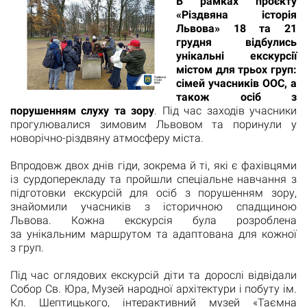
В рамках проєкту
«Різдвяна історія
Львова» 18 та 21
грудня відбулись
унікальні екскурсії
містом для трьох груп:
сімей учасників ООС, а
також осіб з
порушенням слуху та зору
. Під час заходів учасники
прогулювалися зимовим Львовом та поринули у
новорічно-різдвяну атмосферу міста.
Впродовж двох днів гіди, зокрема й ті, які є фахівцями
із сурдоперекладу та пройшли спеціальне навчання з
підготовки екскурсій для осіб з порушенням зору,
знайомили учасників з історичною спадщиною
Львова. Кожна екскурсія була розроблена
за унікальним маршрутом та адаптована для кожної
з груп.
Під час оглядових екскурсій діти та дорослі відвідали
Собор Св. Юра, Музей народної архітектури і побуту ім.
Кл. Шептицького, інтерактивний музей «Таємна