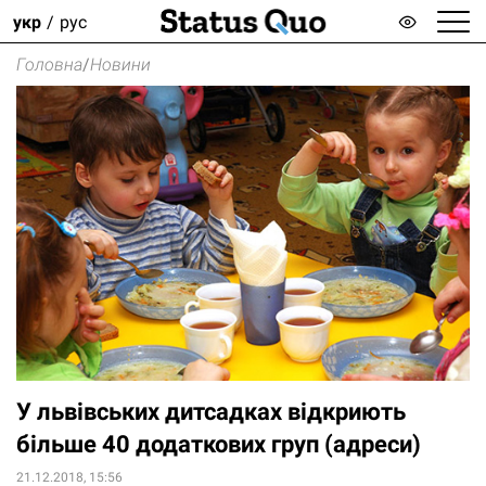
укр
рус
Головна
/
Новини
У львівських дитсадках відкриють
більше 40 додаткових груп (адреси)
21.12.2018, 15:56