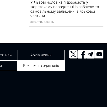
У Львові чоловіка підозрюють у
жорстокому поводженні із собакою та
самовільному залишенні військової
частини
30.07.2026, 03:15
ти нам
Архів новин
и
Реклама в один клік