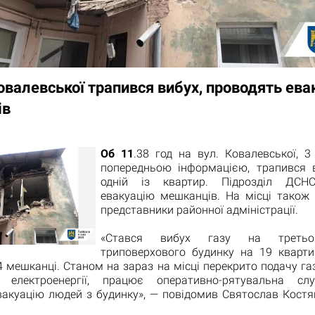
овалевської трапився вибух, проводять ева
ів
Об 11
.38 год на вул. Ковалевської, 3
попередньою інформацією, трапився 
одній із квартир. Підрозділ ДСН
евакуацію мешканців. На місці також
представники районної адміністрації.
«Стався вибух газу на третьо
триповерхового будинку на 19 кварти
 мешканці. Станом на зараз на місці перекрито подачу га
я електроенергії, працює оперативно-рятувальна сл
вакуацію людей з будинку», — повідомив Святослав Костяк