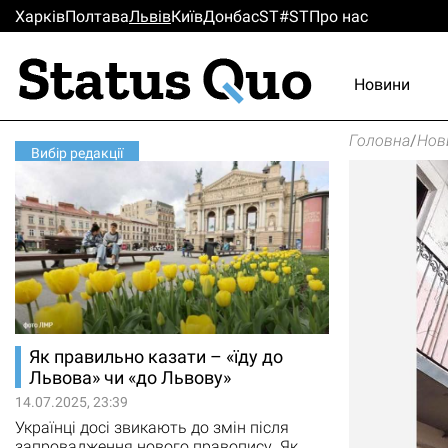
Харків
Полтава
Львiв
Киïв
Донбас
ST#ST
Про нас
Новини
Головна
/
Нов
Вибір редакції
Як правильно казати – «їду до
Львова» чи «до Львову»
14.07.2025, 23:39
Українці досі звикають до змін після
запровадження нового правопису. Як