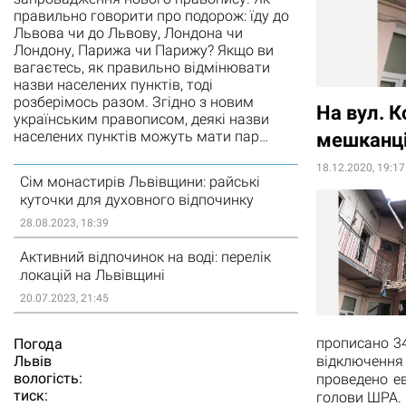
правильно говорити про подорож: їду до
Львова чи до Львову, Лондона чи
Лондону, Парижа чи Парижу? Якщо ви
вагаєтесь, як правильно відмінювати
назви населених пунктів, тоді
розберімось разом. Згідно з новим
На вул. К
українським правописом, деякі назви
населених пунктів можуть мати пар…
мешканц
18.12.2020, 19:17
Сім монастирів Львівщини: райські
куточки для духовного відпочинку
28.08.2023, 18:39
Активний відпочинок на воді: перелік
локацій на Львівщині
20.07.2023, 21:45
прописано 34
Погода
відключенн
Львiв
вологість:
проведено е
тиск:
голови ШРА.