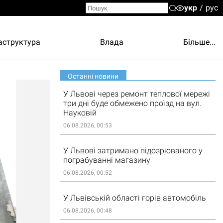
укр
рус
аструктура
Влада
Більше...
Останні новини
У Львові через ремонт теплової мережі
три дні буде обмежено проїзд на вул.
Науковій
06.08.2026, 00:53
У Львові затримано підозрюваного у
пограбуванні магазину
06.08.2026, 00:52
У Львівській області горів автомобіль
06.08.2026, 00:48