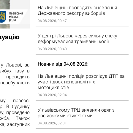
На Львівщині проводять оновлення
Державного реєстру виборців
06.08.2026, 00:47
У центрі Львова через сильну спеку
куацію
деформувалися трамвайні колії
06.08.2026, 00:40
Новини від 04.08.2026
 у Львові, за
вибух газу в
На Львівщині поліція розслідує ДТП за
С проводить
участі двох неповнолітніх
 перебувають
мотоциклістів
04.08.2026, 02:04
му поверсі
р. В будинку
У львівському ТРЦ виявили одяг з
зу, проведено
російськими етикетками
ужба. Також
04.08.2026, 02:01
а, заступник