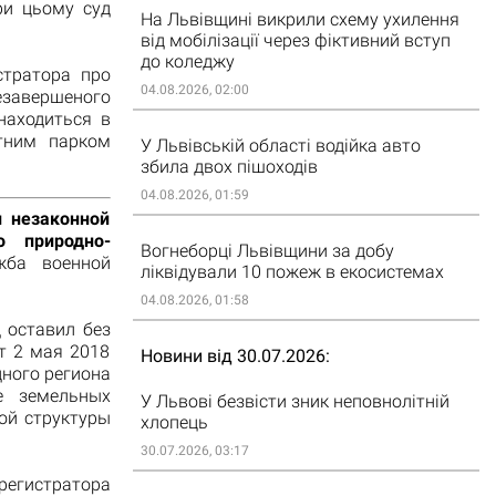
ри цьому суд
На Львівщині викрили схему ухилення
від мобілізації через фіктивний вступ
до коледжу
стратора про
04.08.2026, 02:00
езавершеного
находиться в
тним парком
У Львівській області водійка авто
збила двох пішоходів
04.08.2026, 01:59
и незаконной
о природно-
Вогнеборці Львівщини за добу
жба военной
ліквідували 10 пожеж в екосистемах
04.08.2026, 01:58
 оставил без
т 2 мая 2018
Новини від 30.07.2026
дного региона
е земельных
У Львові безвісти зник неповнолітній
ой структуры
хлопець
30.07.2026, 03:17
регистратора