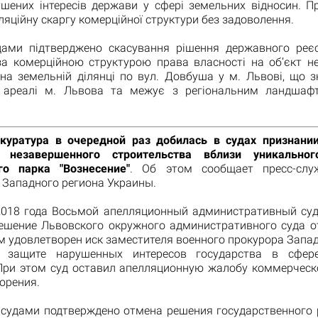
ушених інтересів держави у сфері земельних відносин. П
яційну скаргу комерційної структури без задоволення.
дами підтверджено скасування рішення державного реє
за комерційною структурою права власності на об’єкт н
 на земельній ділянці по вул. Довбуша у м. Львові, що з
у ареалі м. Львова та межує з регіональним ландшаф
куратура в очередной раз добилась в судах признани
и незавершенного строительства вблизи уникальног
го парка "Вознесение"
. Об этом сообщает пресс-слу
 Западного региона Украины.
2018 года Восьмой апелляционный административный суд
ешение Львовского окружного административного суда о
м удовлетворен иск заместителя военного прокурора Запа
 защите нарушенных интересов государства в сфер
При этом суд оставил апелляционную жалобу коммерческ
орения.
, судами подтверждено отмена решения государственного 