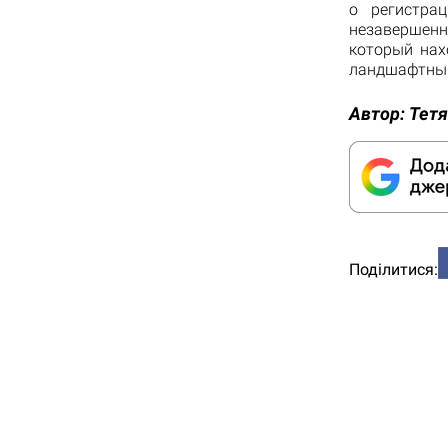
о регистра
незавершенн
который нах
ландшафтным
Автор:
Тетя
Поділитися: