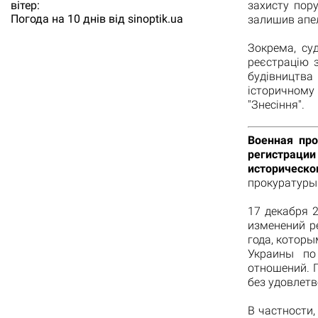
вітер:
захисту пор
Погода на 10 днів від
sinoptik.ua
залишив апел
Зокрема, су
реєстрацію 
будівництва
історичном
"Знесіння".
Военная про
регистраци
историческо
прокуратуры
17 декабря 
изменений р
года, которы
Украины по
отношений. 
без удовлетв
В частности