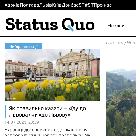
Харків
Полтава
Львiв
Киïв
Донбас
ST#ST
Про нас
Новини
Головна
/
Нов
Вибір редакції
Як правильно казати – «їду до
Львова» чи «до Львову»
14.07.2025, 23:39
Українці досі звикають до змін після
запровадження нового правопису. Як