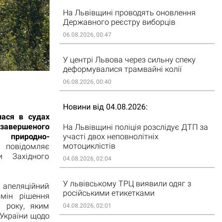
На Львівщині проводять оновлення
Державного реєстру виборців
06.08.2026, 00:47
У центрі Львова через сильну спеку
деформувалися трамвайні колії
06.08.2026, 00:40
Новини від 04.08.2026
лася в судах
завершеного
На Львівщині поліція розслідує ДТП за
участі двох неповнолітніх
о природно-
мотоциклістів
е повідомляє
и Західного
04.08.2026, 02:04
У львівському ТРЦ виявили одяг з
пеляційний
російськими етикетками
змін рішення
8 року, яким
04.08.2026, 02:01
 України щодо