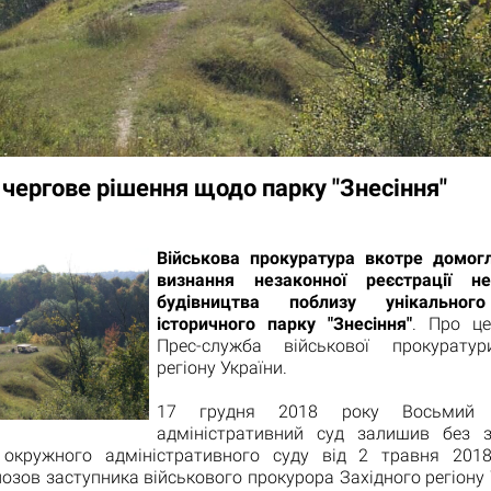
 чергове рішення щодо парку "Знесіння"
Військова прокуратура вкотре домог
визнання незаконної реєстрації не
будівництва поблизу унікальног
історичного парку "Знесіння"
. Про ц
Прес-служба військової прокуратур
регіону України.
17 грудня 2018 року Восьмий а
адміністративний суд залишив без 
 окружного адміністративного суду від 2 травня 201
озов заступника військового прокурора Західного регіону