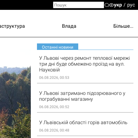
укр
рус
аструктура
Влада
Більше...
Останні новини
У Львові через ремонт теплової мережі
три дні буде обмежено проїзд на вул.
Науковій
06.08.2026, 00:53
У Львові затримано підозрюваного у
пограбуванні магазину
06.08.2026, 00:52
У Львівській області горів автомобіль
06.08.2026, 00:48