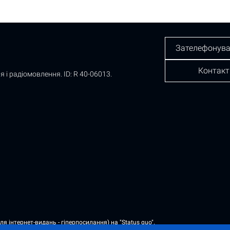
Зателефонува
Контакт
я і радіомовлення.
ID: R 40-06013.
 інтернет-видань - гіперпосилання) на "Status quo".
а правах реклами або в рамках некомерційного партнерства.