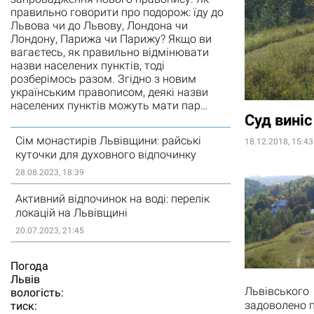
правильно говорити про подорож: їду до
Львова чи до Львову, Лондона чи
Лондону, Парижа чи Парижу? Якщо ви
вагаєтесь, як правильно відмінювати
назви населених пунктів, тоді
розберімось разом. Згідно з новим
українським правописом, деякі назви
населених пунктів можуть мати пар…
Суд виніс
Сім монастирів Львівщини: райські
18.12.2018, 15:43
куточки для духовного відпочинку
28.08.2023, 18:39
Активний відпочинок на воді: перелік
локацій на Львівщині
20.07.2023, 21:45
Погода
Львiв
Львівського
вологість:
задоволено п
тиск: