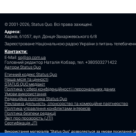
© 2001-2026, Status Quo. Всі права захищені.
Адреса:
Харків, 61057, вул. Донця-Захаржевського 6/8
Зареєстроване Національною радою України з питань телебаченн
Контакти:
E-Mail:
sq@sq.com.ua
Головний редактор Наталія Кобзар,
тел. +380503271422
Автори Status Quo
Етичний кодекс Status Quo
Наша місія та цінності
STATUS QUO медіакіт
Політика у сфері конфіденційності і персональних даних
Умови використання
Редакційна політика Status Quo
Рекламна діяльність, спонсорство та комерційне партнерство
Політика управління конфліктами інтересів
Політика безпеки редакції
Звіт про прозорість (JTI)
Сертифікація JTI
Використання матеріалів "Status Quo" дозволяється за умови посилання (для
Матеріали в рубриках "Новини партнерів" і "Прес-релізи" розміщуються н