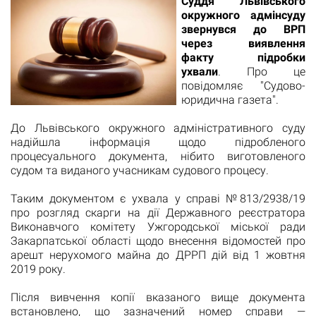
Суддя Львівського
окружного адмінсуду
звернувся до ВРП
через виявлення
факту підробки
ухвали
. Про це
повідомляє "
Судово-
юридична газета
".
До Львівського окружного адміністративного суду
надійшла інформація щодо підробленого
процесуального документа, нібито виготовленого
судом та виданого учасникам судового процесу.
Таким документом є ухвала у справі №813/2938/19
про розгляд скарги на дії Державного реєстратора
Виконавчого комітету Ужгородської міської ради
Закарпатської області щодо внесення відомостей про
арешт нерухомого майна до ДРРП дій від 1 жовтня
2019 року.
Після вивчення копії вказаного вище документа
встановлено, що зазначений номер справи —