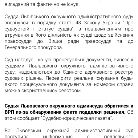
вигаданий та фактично не існує.
Суддя Львівського окружного адміністративного суду
звернувся, в порядку статті 48 Закону України "Про
судоустрій і статус суддів", з повідомленням про
втручання в його діяльність як судді щодо здійснення
правосуддя до Вищої ради правосуддя та до
Генерального прокурора.
Суд нагадує, що усі процесуальні документи, винесені
суддями Львівського окружного адміністративного
суду, надсилаються до Єдиного державного реєстру
судових рішень. Перевірити реальне існування будь-
якого процесуального документа за номером справи
можна скориставшись реєстром.
Судья Львовского окружного админсуда обратился к
ВРП из-за обнаружения факта подделки решения.
Об
этом сообщает "
Судебно-юридическая газета
".
Во Львовский окружной административный суд
поступила информация о поддельного