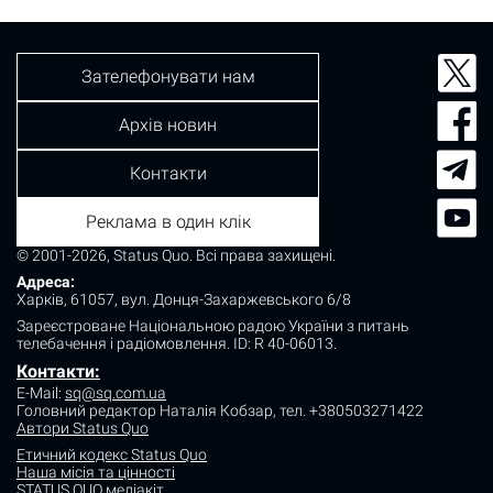
Зателефонувати нам
Архів новин
Контакти
Реклама в один клік
© 2001-2026, Status Quo. Всі права захищені.
Адреса:
Харків, 61057, вул. Донця-Захаржевського 6/8
Зареєстроване Національною радою України з питань
телебачення і радіомовлення.
ID: R 40-06013.
Контакти:
E-Mail:
sq@sq.com.ua
Головний редактор Наталія Кобзар,
тел. +380503271422
Автори Status Quo
Етичний кодекс Status Quo
Наша місія та цінності
STATUS QUO медіакіт