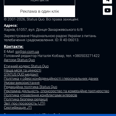
Реклама в один клік
© 2001-2026, Status Quo. Всі права захищені.
Адреса:
Харків, 61057, вул. Донця-Захаржевського 6/8
Зареєстроване Національною радою України з питань
телебачення і радіомовлення.
ID: R 40-06013.
Контакти:
E-Mail:
sq@sq.com.ua
Головний редактор Наталія Кобзар,
тел. +380503271422
Автори Status Quo
Етичний кодекс Status Quo
Наша місія та цінності
STATUS QUO медіакіт
Політика у сфері конфіденційності і персональних даних
Умови використання
Редакційна політика Status Quo
Рекламна діяльність, спонсорство та комерційне партнерство
Політика управління конфліктами інтересів
Політика безпеки редакції
Звіт про прозорість (JTI)
Сертифікація JTI
Використання матеріалів "Status Quo" дозволяється за умови