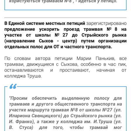
користуються трамваєм №8", - йдеться у петиції.
В Единой системе местных петиций
зарегистрировано
предложение ускорить проезд трамвая №8 на
участке от школы №27 до Стрыйского рынка
(направление Сыхов - центр) путем организации
отдельных полос для ОТ и частного транспорта.
По словам автора петиции Марии Панькив, все
трамваи, движущиеся с Сыхова, особенно в час пик,
останавливаются и простаивают, начиная от
колледжа Труша.
"Просим обеспечить выделенную полосу для
трамваев и другого общественного транспорта на
участке маршрута трамвая №8 от школы №27 (ул.
Илариона Свенцицкого) до Стрыйского рынка (ул.
И. Франко), а также у колледжа им. И.Труша (ул.
В. Стуса) для того, чтобы трамвай мог