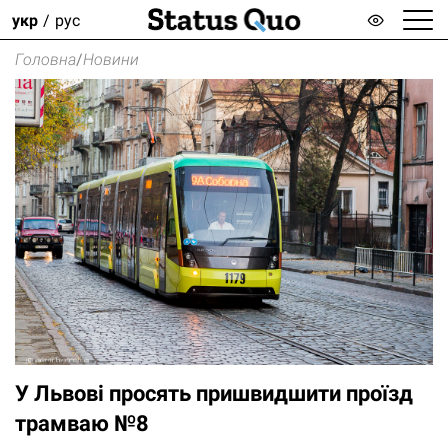
укр
рус
Головна
/
Новини
У Львові просять пришвидшити проїзд
трамваю №8