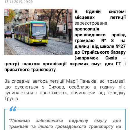
18.11.2019, 10:29
В Єдиній системі
місцевих петиції
зареєстрована
пропозиція
пришвидшити проїзд
трамваю №8 на
ділянці від школи №27
до Стрийського базару
(напрямок Сихів -
центр) шляхом організації окремих смуг для ГТ і
приватного транспорту
.
За словами автора петиції Марії Паньків, всі трамваї,
що рухаються з Сихова, особливо в годину пік,
зупиняються і простоюють, починаючи від коледжу
Труша.
"Просимо забезпечити виділену смугу для
трамваїв та іншого громадського транспорту на