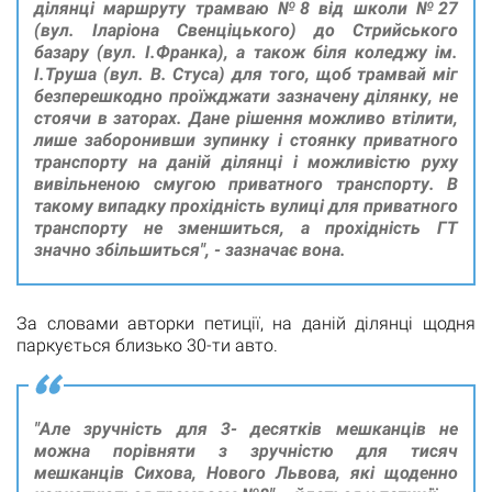
ділянці маршруту трамваю №8 від школи №27
(вул. Іларіона Свенціцького) до Стрийського
базару (вул. І.Франка), а також біля коледжу ім.
І.Труша (вул. В. Стуса) для того, щоб трамвай міг
безперешкодно проїжджати зазначену ділянку, не
стоячи в заторах. Дане рішення можливо втілити,
лише заборонивши зупинку і стоянку приватного
транспорту на даній ділянці і можливістю руху
вивільненою смугою приватного транспорту. В
такому випадку прохідність вулиці для приватного
транспорту не зменшиться, а прохідність ГТ
значно збільшиться", - зазначає вона.
За словами авторки петиції, на даній ділянці щодня
паркується близько 30-ти авто.
"Але зручність для 3- десятків мешканців не
можна порівняти з зручністю для тисяч
мешканців Сихова, Нового Львова, які щоденно