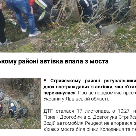
кому районі автівка впала з моста
У Стрийському районі рятувальники
двох постраждалих з автівки, яка з'їха
перекинулася
. Про це повідомляє прес
України у Львівській області.
ДТП сталася 17 листопада, о 10:27, н
Гірне - Дрогобич в с. Довголука Стрийс
Водій автомобіля Peugeot не впорався 
з'їхав з моста біля річки Колодниця та п