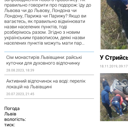
правильно говорити про подорож: їду до
Львова чи до Львову, Лондона чи
Лондону, Парижа чи Парижу? Якщо ви
вагаєтесь, як правильно відмінювати
назви населених пунктів, тоді
розберімось разом. Згідно з новим
українським правописом, деякі назви
населених пунктів можуть мати пар…
У Стрийсь
Сім монастирів Львівщини: райські
куточки для духовного відпочинку
18.11.2019, 09:17
28.08.2023, 18:39
Активний відпочинок на воді: перелік
локацій на Львівщині
20.07.2023, 21:45
Погода
Львiв
вологість:
тиск: