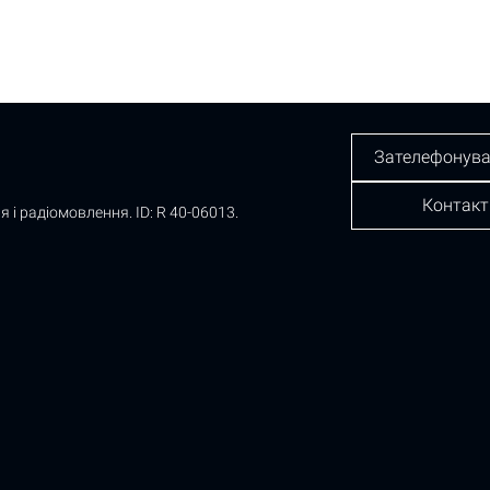
Зателефонува
Контакт
я і радіомовлення.
ID: R 40-06013.