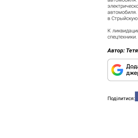
электрическ
автомобиля.
в Стрыйскую
К ликвидаци
спецтехники.
Автор:
Тетя
Поділитися: