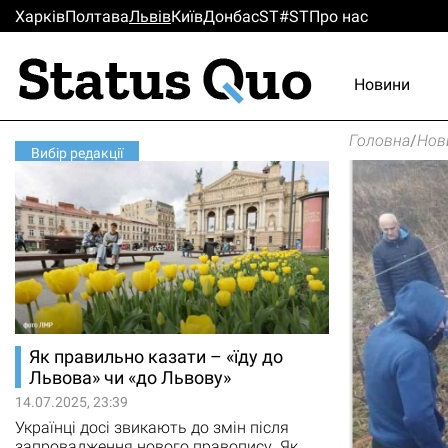
Харків
Полтава
Львiв
Киïв
Донбас
ST#ST
Про нас
Новини
Головна
/
Нов
Вибір редакції
Як правильно казати – «їду до
Львова» чи «до Львову»
14.07.2025, 23:39
Українці досі звикають до змін після
запровадження нового правопису. Як