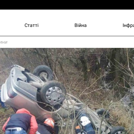
Статті
Війна
Інфр
ини