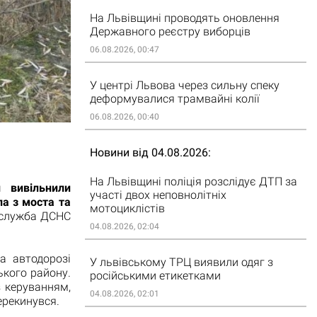
На Львівщині проводять оновлення
Державного реєстру виборців
06.08.2026, 00:47
У центрі Львова через сильну спеку
деформувалися трамвайні колії
06.08.2026, 00:40
Новини від 04.08.2026
На Львівщині поліція розслідує ДТП за
 вивільнили
участі двох неповнолітніх
ла з моста та
мотоциклістів
-служба ДСНС
04.08.2026, 02:04
а автодорозі
У львівському ТРЦ виявили одяг з
ького району.
російськими етикетками
з керуванням,
04.08.2026, 02:01
ерекинувся.