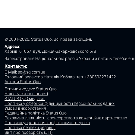
© 2001-2026, Status Quo. Всі права захищені.
Адреса:
Харків, 61057, вул. Донця-Захаржевського 6/8
Зареєстроване Національною радою України з питань телебаченн
Контакти:
E-Mail:
sq@sq.com.ua
Головний редактор Наталія Кобзар,
тел. +380503271422
Автори Status Quo
Етичний кодекс Status Quo
Наша місія та цінності
STATUS QUO медіакіт
Політика у сфері конфіденційності і персональних даних
Умови використання
Редакційна політика Status Quo
Рекламна діяльність, спонсорство та комерційне партнерство
Політика управління конфліктами інтересів
Політика безпеки редакції
Звіт про прозорість (JTI)