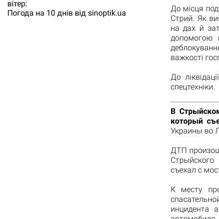
вітер:
До місця под
Погода на 10 днів від
sinoptik.ua
Стрий. Як ви
на дах й за
допомогою г
деблокуванн
важкості гос
До ліквідац
спецтехніки.
В Стрыйском
который съе
Украины во 
ДТП произошл
Стрыйского 
съехал с мос
К месту пр
спасательно
инцидента 
автомобиля.