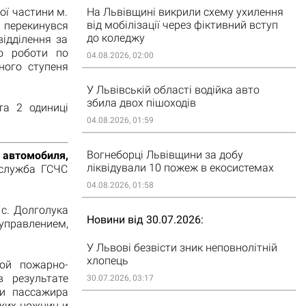
На Львівщині викрили схему ухилення
ої частини м.
від мобілізації через фіктивний вступ
ь перекинувся
до коледжу
ідділення за
ло роботи по
04.08.2026, 02:00
ного ступеня
У Львівській області водійка авто
збила двох пішоходів
та 2 одиниці
04.08.2026, 01:59
Вогнеборці Львівщини за добу
 автомобиля,
ліквідували 10 пожеж в екосистемах
служба ГСЧС
04.08.2026, 01:58
 с. Долголука
Новини від 30.07.2026
управлением,
У Львові безвісти зник неповнолітній
хлопець
ой пожарно-
в результате
30.07.2026, 03:17
и пассажира
ких ножниц и