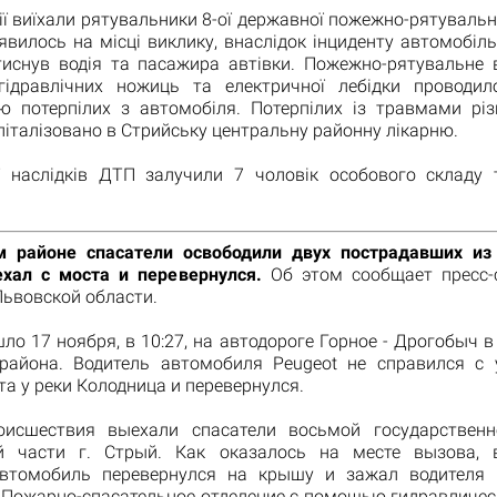
ії виїхали рятувальники 8-ої державної пожежно-рятувальн
явилось на місці виклику, внаслідок інциденту автомобіл
тиснув водія та пасажира автівки. Пожежно-рятувальне в
ідравлічних ножиць та електричної лебідки проводи
ю потерпілих з автомобіля. Потерпілих із травмами різ
піталізовано в Стрийську центральну районну лікарню.
ії наслідків ДТП залучили 7 чоловік особового складу 
 районе спасатели освободили двух пострадавших из
хал с моста и перевернулся.
Об этом сообщает пресс-
Львовской области.
о 17 ноября, в 10:27, на автодороге Горное - Дрогобыч в
района. Водитель автомобиля Peugeot не справился с 
та у реки Колодница и перевернулся.
оисшествия выехали спасатели восьмой государственн
й части г. Стрый. Как оказалось на месте вызова, 
автомобиль перевернулся на крышу и зажал водителя 
 Пожарно-спасательное отделение с помощью гидравличес