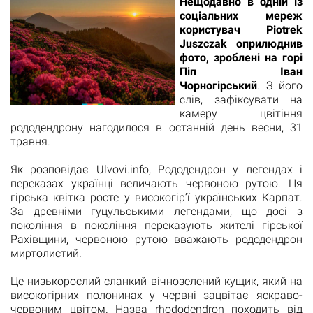
Нещодавно в одній із
соціальних мереж
користувач Piotrek
Juszczak оприлюднив
фото, зроблені на горі
Піп Іван
Чорногірський
. З його
слів, зафіксувати на
камеру цвітіння
рододендрону нагодилося в останній день весни, 31
травня.
Як розповідає
Ulvovi.info
, Рододендрон у легендах і
переказах українці величають червоною рутою. Ця
гірська квітка росте у високогір’ї українських Карпат.
За древніми гуцульськими легендами, що досі з
покоління в покоління переказують жителі гірської
Рахівщини, червоною рутою вважають рододендрон
миртолистий.
Це низькорослий сланкий вічнозелений кущик, який на
високогірних полонинах у червні зацвітає яскраво-
червоним цвітом. Назва rhododendron походить від