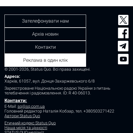
Зателефонувати нам
Архів новин
Контакти
Реклама в один клік
© 2001-2026, Status Quo. Всі права захищені.
Адреса:
Харків, 61057, вул. Донця-Захаржевського 6/8
Зареєстроване Національною радою України з питань
телебачення і радіомовлення.
ID: R 40-06013.
Контакти:
E-Mail:
sq@sq.com.ua
Головний редактор Наталія Кобзар,
тел. +380503271422
Автори Status Quo
Етичний кодекс Status Quo
Наша місія та цінності
STATUS QUO медіакіт