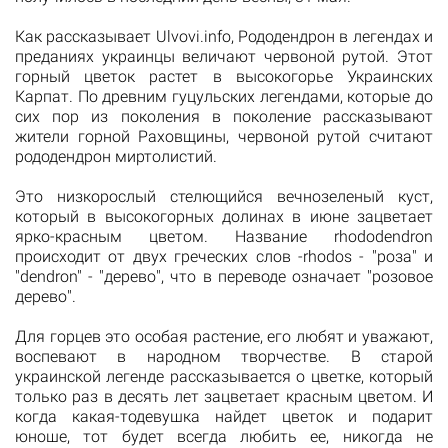
Как рассказывает
Ulvovi.info
, Рододендрон в легендах и
преданиях украинцы величают червоной рутой. Этот
горный цветок растет в высокогорье Украинских
Карпат. По древним гуцульских легендами, которые до
сих пор из поколения в поколение рассказывают
жители горной Раховщины, червоной рутой считают
рододендрон миртолистий.
Это низкорослый стелющийся вечнозеленый куст,
который в высокогорных долинах в июне зацветает
ярко-красным цветом. Название rhododendron
происходит от двух греческих слов -rhodos - "роза" и
"dendron" - "дерево", что в переводе означает "розовое
дерево".
Для горцев это особая растение, его любят и уважают,
воспевают в народном творчестве. В старой
украинской легенде рассказывается о цветке, который
только раз в десять лет зацветает красным цветом. И
когда какая-тодевушка найдет цветок и подарит
юноше, тот будет всегда любить ее, никогда не