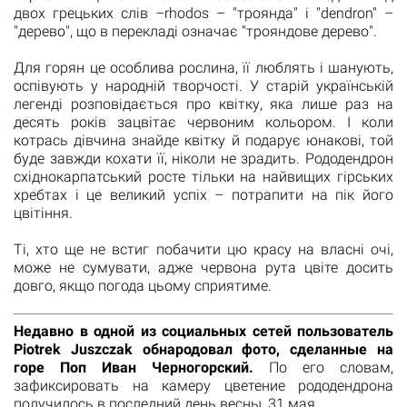
двох грецьких слів –rhodos – "троянда" і "dendron" –
"дерево", що в перекладі означає "трояндове дерево".
Для горян це особлива рослина, її люблять і шанують,
оспівують у народній творчості. У старій українській
легенді розповідається про квітку, яка лише раз на
десять років зацвітає червоним кольором. І коли
котрась дівчина знайде квітку й подарує юнакові, той
буде завжди кохати її, ніколи не зрадить. Рододендрон
східнокарпатський росте тільки на найвищих гірських
хребтах і це великий успіх – потрапити на пік його
цвітіння.
Ті, хто ще не встиг побачити цю красу на власні очі,
може не сумувати, адже червона рута цвіте досить
довго, якщо погода цьому сприятиме.
Недавно в одной из социальных сетей пользователь
Piotrek Juszczak обнародовал фото, сделанные на
горе Поп Иван Черногорский.
По его словам,
зафиксировать на камеру цветение рододендрона
получилось в последний день весны, 31 мая.