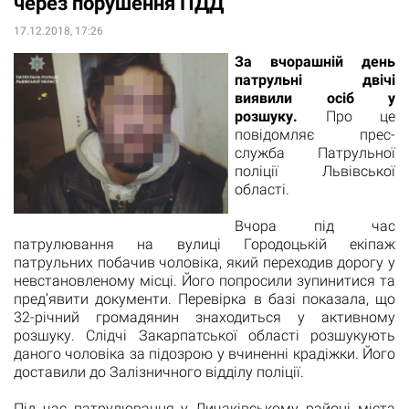
через порушення ПДД
17.12.2018, 17:26
За вчорашній день
патрульні двічі
виявили осіб у
розшуку.
Про це
повідомляє прес-
служба Патрульної
поліції Львівської
області.
Вчора під час
патрулювання на вулиці Городоцькій екіпаж
патрульних побачив чоловіка, який переходив дорогу у
невстановленому місці. Його попросили зупинитися та
пред’явити документи. Перевірка в базі показала, що
32-річний громадянин знаходиться у активному
розшуку. Слідчі Закарпатської області розшукують
даного чоловіка за підозрою у вчиненні крадіжки. Його
доставили до Залізничного відділу поліції.
Під час патрулювання у Личаківському районі міста