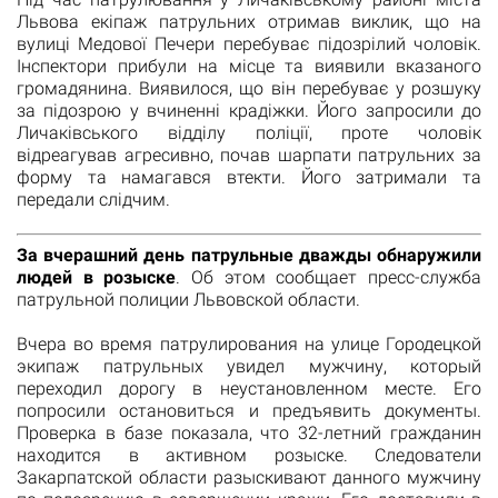
Львова екіпаж патрульних отримав виклик, що на
вулиці Медової Печери перебуває підозрілий чоловік.
Інспектори прибули на місце та виявили вказаного
громадянина. Виявилося, що він перебуває у розшуку
за підозрою у вчиненні крадіжки. Його запросили до
Личаківського відділу поліції, проте чоловік
відреагував агресивно, почав шарпати патрульних за
форму та намагався втекти. Його затримали та
передали слідчим.
За вчерашний день патрульные дважды обнаружили
людей в розыске
. Об этом сообщает пресс-служба
патрульной полиции Львовской области.
Вчера во время патрулирования на улице Городецкой
экипаж патрульных увидел мужчину, который
переходил дорогу в неустановленном месте. Его
попросили остановиться и предъявить документы.
Проверка в базе показала, что 32-летний гражданин
находится в активном розыске. Следователи
Закарпатской области разыскивают данного мужчину