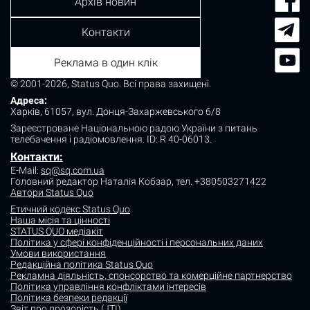
Архів новин
Контакти
Реклама в один клік
© 2001-2026, Status Quo. Всі права захищені.
Адреса:
Харків, 61057, вул. Донця-Захаржевського 6/8
Зареєстроване Національною радою України з питань
телебачення і радіомовлення.
ID: R 40-06013.
Контакти:
E-Mail:
sq@sq.com.ua
Головний редактор Наталія Кобзар,
тел. +380503271422
Автори Status Quo
Етичний кодекс Status Quo
Наша місія та цінності
STATUS QUO медіакіт
Політика у сфері конфіденційності і персональних даних
Умови використання
Редакційна політика Status Quo
Рекламна діяльність, спонсорство та комерційне партнерство
Політика управління конфліктами інтересів
Політика безпеки редакції
Звіт про прозорість (JTI)