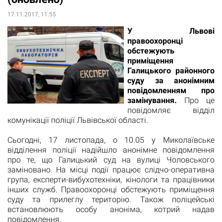
17.11.2017, 11:55
У Львові
правоохоронці
обстежують
приміщення
Галицького районного
суду за анонімним
повідомленням про
замінування.
Про це
повідомляє відділ
комунікації поліції Львівської області.
Сьогодні, 17 листопада, о 10.05 у Миколаївське
відділення поліції надійшло анонімне повідомлення
про те, що Галицький суд на вулиці Чоловського
заміновано. На місці події працює слідчо-оперативна
група, експерти-вибухотехніки, кінологи та працівники
інших служб. Правоохоронці обстежують приміщення
суду та прилеглу територію. Також поліцейські
встановлюють особу аноніма, котрий надав
повідомлення.