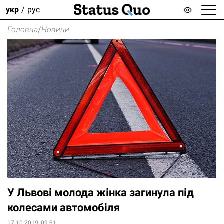
укр
рус
Головна
/
Новини
У Львові молода жінка загинула під
колесами автомобіля
17.10.2019, 09:31