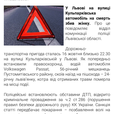
У Львові на вулиці
Кульпарківська
автомобіль на смерть
збив жінку.
Про це
повідомляє відділ
комунікації поліції
Львівської області.
Дорожньо-
транспортна пригода сталась 16 жовтня близько 22.30
на вулиці Кульпарківській у Львові. Як попередньо
встановили правоохоронці, водій автомобіля
Volkswagen Passat, 56-річний мешканець
Пустомитівського району, скоїв наїзд на пішохода – 24-
річну львів’янку, котра від отриманих травм померла
на місці події.
Поліцейські встановлюють обставини ДТП, відкрито
кримінальне провадження за ч.2 ст.286 (порушення
правил безпеки дорожнього руху) КК України. Санкція
статті передбачає покарання – позбавлення волі на