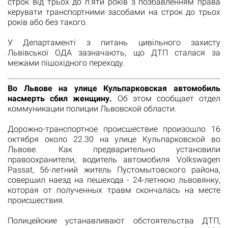
строк від трьох до п’яти років з позбавленням права
керувати транспортними засобами на строк до трьох
років або без такого.
У Департаменті з питань цивільного захисту
Львівської ОДА зазначають, що ДТП сталася за
межами пішохідного переходу.
Во Львове на улице Кульпарковская автомобиль
насмерть сбил женщину.
Об этом сообщает отдел
коммуникации полиции Львовской области.
Дорожно-транспортное происшествие произошло 16
октября около 22.30 на улице Кульпарковской во
Львове. Как предварительно установили
правоохранители, водитель автомобиля Volkswagen
Passat, 56-летний житель Пустомытовского района,
совершил наезд на пешехода - 24-летнюю львовянку,
которая от полученных травм скончалась на месте
происшествия.
Полицейские устанавливают обстоятельства ДТП,