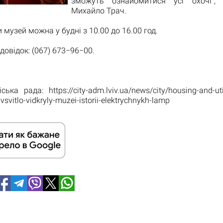
зможуть ознайомитися усі охочі",
Михайло Трач.
и музей можна у будні з 10.00 до 16.00 год.
довідок: (067) 673−96−00.
ька рада: https://city-adm.lviv.ua/news/city/housing-and-uti
ivsvitlo-vidkryly-muzei-istorii-elektrychnykh-lamp