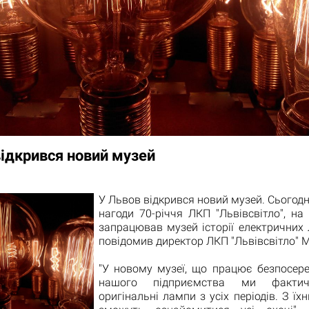
відкрився новий музей
У Львов відкрився новий музей. Сьогодні
нагоди 70-річчя ЛКП "Львівсвітло", на
запрацював музей історії електричних
повідомив директор ЛКП "Львівсвітло" 
"У новому музеї, що працює безпосере
нашого підприємства ми фактич
оригінальні лампи з усіх періодів. З їх