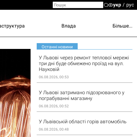
укр
рус
аструктура
Влада
Більше...
Останні новини
У Львові через ремонт теплової мережі
три дні буде обмежено проїзд на вул.
Науковій
06.08.2026, 00:53
У Львові затримано підозрюваного у
пограбуванні магазину
06.08.2026, 00:52
У Львівській області горів автомобіль
06.08.2026, 00:48