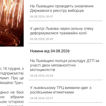
На Львівщині проводять оновлення
Державного реєстру виборців
06.08.2026, 00:47
У центрі Львова через сильну спеку
деформувалися трамвайні колії
06.08.2026, 00:40
Новини від 04.08.2026
На Львівщині поліція розслідує ДТП за
участі двох неповнолітніх
, 16 грудня, з
мотоциклістів
 підприємстві
04.08.2026, 02:04
 ламп. Про це
Михайло Трач.
У львівському ТРЦ виявили одяг з
російськими етикетками
дньо на базі
но зібрали
04.08.2026, 02:01
ньою історією