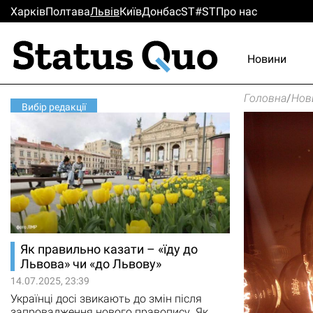
Харків
Полтава
Львiв
Киïв
Донбас
ST#ST
Про нас
Новини
Головна
/
Нов
Вибір редакції
Як правильно казати – «їду до
Львова» чи «до Львову»
14.07.2025, 23:39
Українці досі звикають до змін після
запровадження нового правопису. Як