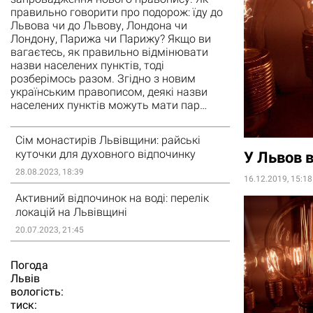
правильно говорити про подорож: їду до
Львова чи до Львову, Лондона чи
Лондону, Парижа чи Парижу? Якщо ви
вагаєтесь, як правильно відмінювати
назви населених пунктів, тоді
розберімось разом. Згідно з новим
українським правописом, деякі назви
населених пунктів можуть мати пар…
Сім монастирів Львівщини: райські
куточки для духовного відпочинку
У Львов 
28.08.2023, 18:39
16.12.2019, 15:18
Активний відпочинок на воді: перелік
локацій на Львівщині
20.07.2023, 21:45
Погода
Львiв
вологість:
тиск: