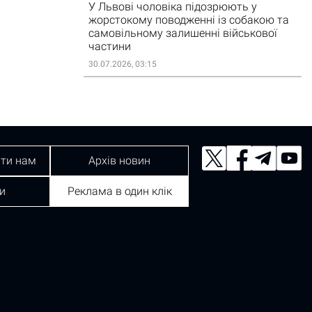
У Львові чоловіка підозрюють у
жорстокому поводженні із собакою та
самовільному залишенні військової
частини
30.07.2026, 03:15
ти нам
Архів новин
и
Реклама в один клік