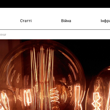
Статті
Війна
Інфр
ини