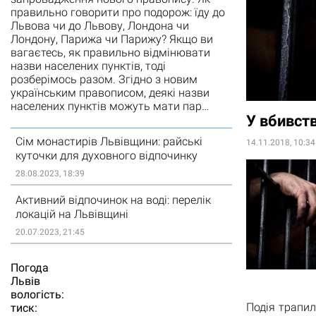
правильно говорити про подорож: їду до
Львова чи до Львову, Лондона чи
Лондону, Парижа чи Парижу? Якщо ви
вагаєтесь, як правильно відмінювати
назви населених пунктів, тоді
розберімось разом. Згідно з новим
українським правописом, деякі назви
населених пунктів можуть мати пар…
У вбивств
Сім монастирів Львівщини: райські
14.11.2018, 10:34
куточки для духовного відпочинку
28.08.2023, 18:39
Активний відпочинок на воді: перелік
локацій на Львівщині
20.07.2023, 21:45
Погода
Львiв
вологість:
Подія трапил
тиск: