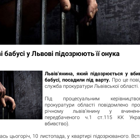
і бабусі у Львові підозрюють її онука
Львів'янина, який підозрюється у вби
бабусі, посадили під варту.
Про це пові
служба прокуратури Львівської області.
Під процесуальним керівництв
прокуратури області повідомлено про
річному львів’янину у вчиненн
передбаченого ч.1 ст.115 КК Укра
вбивство).
ась цьогоріч, 10 листопада, у квартирі підозрюваного. Вс