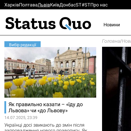
Харків
Полтава
Львiв
Киïв
Донбас
ST#ST
Про нас
Новини
Головна
/
Нов
Вибір редакції
Як правильно казати – «їду до
Львова» чи «до Львову»
14.07.2025, 23:39
Українці досі звикають до змін після
запровадження нового правопису. Як