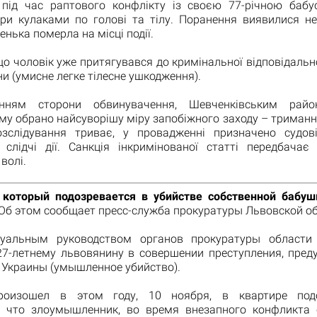
 під час раптового конфлікту із своєю 77-річною бабус
ари кулаками по голові та тілу. Поранення виявилися не
енька померла на місці події.
о чоловік уже притягувався до кримінальної відповідальнос
ни (умисне легке тілесне ушкодження).
нням сторони обвинувачення, Шевченківським рай
у обрано найсуворішу міру запобіжного заходу – триманн
зслідування триває, у провадженні призначено судові
 слідчі дії. Санкція інкримінованої статті передбачає
волі.
 который подозревается в убийстве собственной бабуш
Об этом сообщает пресс-служба прокуратуры Львовской об
суальным руководством органов прокуратуры области
27-летнему львовянину в совершении преступления, пред
К Украины (умышленное убийство).
роизошел в этом году, 10 ноября, в квартире подо
, что злоумышленник, во время внезапного конфликта 