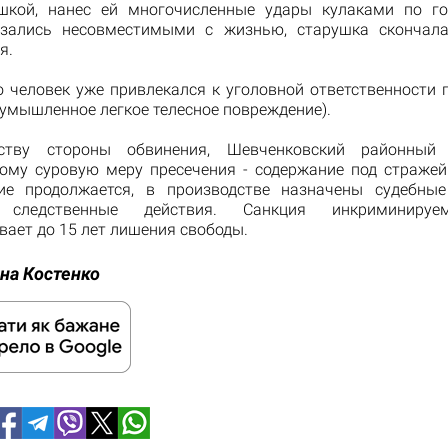
шкой, нанес ей многочисленные удары кулаками по го
азались несовместимыми с жизнью, старушка скончала
я.
 человек уже привлекался к уголовной ответственности п
умышленное легкое телесное повреждение).
ству стороны обвинения, Шевченковский районный
ому суровую меру пресечения - содержание под стражей
ие продолжается, в производстве назначены судебные
я следственные действия. Санкция инкриминируе
ает до 15 лет лишения свободы.
на Костенко