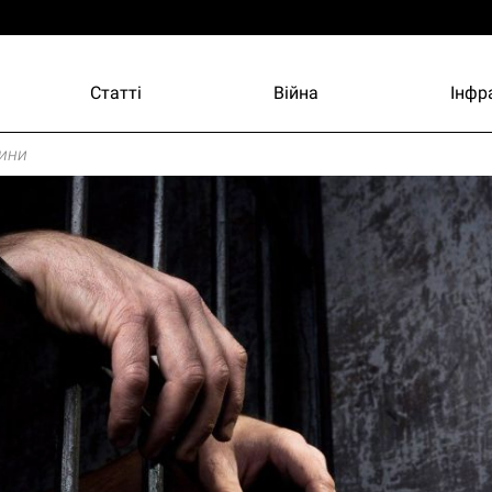
Статті
Війна
Інфр
ини