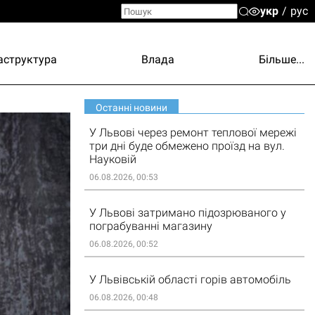
укр
рус
аструктура
Влада
Більше...
Останні новини
У Львові через ремонт теплової мережі
три дні буде обмежено проїзд на вул.
Науковій
06.08.2026, 00:53
У Львові затримано підозрюваного у
пограбуванні магазину
06.08.2026, 00:52
У Львівській області горів автомобіль
06.08.2026, 00:48