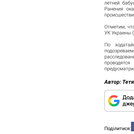
летней бабу
Ранения ок
происшестви
Отметим, что
УК Украины (
По ходатай
подозреваем
расследован
проводятс
предусматрив
Автор:
Тетя
Поділитися: