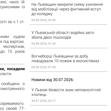
ею, наніс їй
На Львівщині викрили схему ухилення
сумісними із
від мобілізації через фіктивний вступ
до коледжу
04.08.2026, 02:00
ті за ч.1 ст.
У Львівській області водійка авто
онним судом
збила двох пішоходів
я під вартою.
04.08.2026, 01:59
 експертизи,
 до 15 років
Вогнеборці Львівщини за добу
ліквідували 10 пожеж в екосистемах
04.08.2026, 01:58
ки, посадили
ласти.
Новини від 30.07.2026
 сообщено о
усмотренного
У Львові безвісти зник неповнолітній
хлопець
30.07.2026, 03:17
зреваемого.
со своей 77-