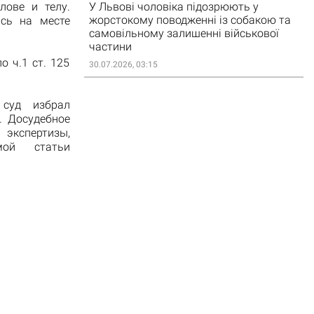
лове и телу.
У Львові чоловіка підозрюють у
жорстокому поводженні із собакою та
сь на месте
самовільному залишенні військової
частини
о ч.1 ст. 125
30.07.2026, 03:15
 суд избрал
. Досудебное
 экспертизы,
мой статьи