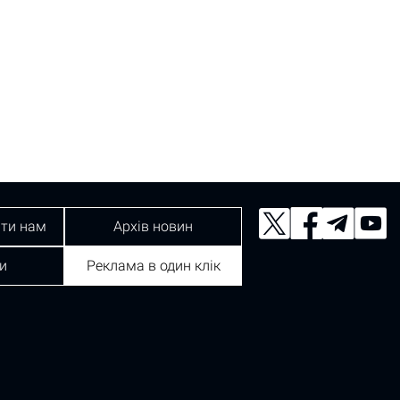
ти нам
Архів новин
и
Реклама в один клік