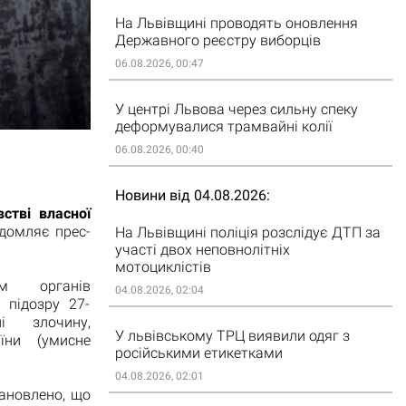
На Львівщині проводять оновлення
Державного реєстру виборців
06.08.2026, 00:47
У центрі Львова через сильну спеку
деформувалися трамвайні колії
06.08.2026, 00:40
Новини від 04.08.2026
встві власної
домляє прес-
На Львівщині поліція розслідує ДТП за
участі двох неповнолітніх
мотоциклістів
ом органів
04.08.2026, 02:04
 підозру 27-
і злочину,
У львівському ТРЦ виявили одяг з
їни (умисне
російськими етикетками
04.08.2026, 02:01
тановлено, що