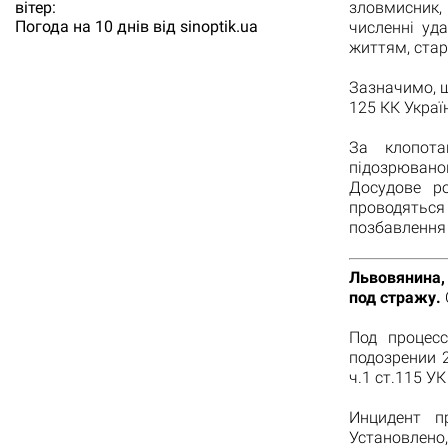
зловмисник,
вітер:
Погода на 10 днів від
sinoptik.ua
численні уд
життям, стар
Зазначимо, щ
125 КК Украї
За клопота
підозрюваном
Досудове ро
проводяться
позбавлення 
Львовянина,
под стражу.
Под процес
подозрении 
ч.1 ст.115 У
Инцидент п
Установлено