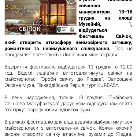
свічкової
мануфактури", 13−16
грудня, на площі
Музейній, 1,
відбудеться
Фестиваль Свічок,
який створить атмосферу неймовірного затишку,
романтики та невимушеного спілкування.
Про це
повідомляє прес-служба Львівської міської ради.
Відкриття фестивалю відбудеться 13 грудня, о 12.00
год. Відомі львів’яни виготовлятимуть свічки на
майстер-класі "Зроби свічку до Різдва". Запрошені
Оксана Муха, Піккардійська Терція, гурт KURBASY.
В день народження, тільки 13 грудня, "Львівська
Свічкова Мануфактура" дарує усім відвідувачам свята
"п'ятірку", парафіновий відбиток руки.
В рамках фестивалю для відвідувачів відбуватимуться
майстер-класи з виготовлення свічок. Кожен охочий
зможе створити свічку власними руками до Різдва.