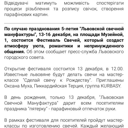
Відвідувачі матимуть можливість спостерігати
процеси різьблення та розпису свічок, створення
парафінових картин.
По случаю празднования 5-летия "Львовской свечной
мануфактуры", 13-16 декабря, на площади Музейной,
1, состоится Фестиваль Свечей, который создаст
атмосферу уюта, романтики и непринужденного
общения.
Об этом сообщает пресс-служба Львовского
городского совета.
Открытие фестиваля состоится 13 декабря, в 12.00.
Известные львовяне будут делать свечи на мастер-
классе "Сделай свечу к Рождеству". Приглашены
Оксана Муха, Пиккардийская Терция, группа KURBASY.
В день рождения, только 13 декабря, "Львовская
Свечной Мануфактура" дарит всем посетителям
праздника "пятерку" - парафиновый отпечаток руки.
В рамках фестиваля для посетителей пройдут мастер-
классы по изготовлению свечей. Каждый желающий