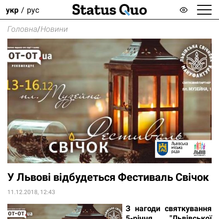
укр
рус
Головна
/
Новини
У Львові відбудеться Фестиваль Свічок
11.12.2018, 12:43
З нагоди святкування
5-річчя "Львівської